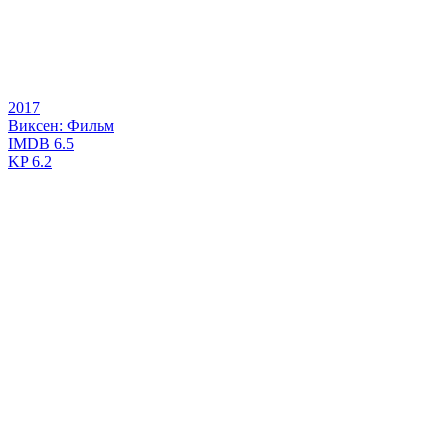
2017
Виксен: Фильм
IMDB
6.5
KP
6.2