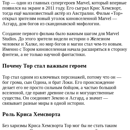
Тор — один из главных супергероев Marvel, который впервые
появился на экране в 2011 году. Его сыграл Крис Хемсворт,
тогда ещё малоизвестный актёр из Австралии. Фильм «Тор»
открыл зрителям новый уголок киновселенной Marvel —
Асгард, дом богов из скандинавской мифологии.
Создание первого фильма было важным шагом для Marvel
Studios. До этого зрители видели истории о Железном
человеке и Халке, но мир богов и магии стал чем-то новым.
Именно с Тором киновселенная начала расширяться в сторону
фэнтези, а не только научной фантастики.
Почему Тор стал важным героем
Тор стал одним из ключевых персонажей, потому что он —
бог грома, сын Одина, и брат Локи. Его происхождение
делает его не просто сильным бойцом, а частью большой
вселенной, где правят древние силы и могущественные
существа. Он соединяет Землю и Асгард, а значит —
связывает разные миры в одной истории.
Роль Криса Хемсворта
Без харизмы Криса Хемсворта Тор мог бы не стать таким