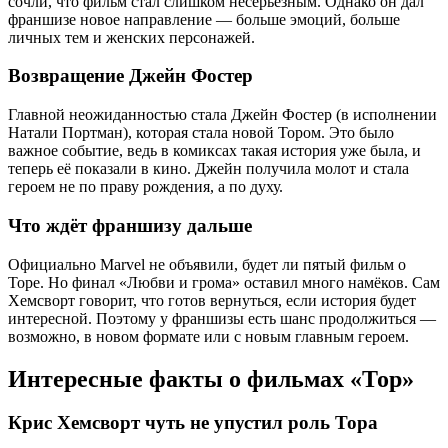
сочли, что фильм стал слишком несерьёзным. Однако он дал
франшизе новое направление — больше эмоций, больше
личных тем и женских персонажей.
Возвращение Джейн Фостер
Главной неожиданностью стала Джейн Фостер (в исполнении
Натали Портман), которая стала новой Тором. Это было
важное событие, ведь в комиксах такая история уже была, и
теперь её показали в кино. Джейн получила молот и стала
героем не по праву рождения, а по духу.
Что ждёт франшизу дальше
Официально Marvel не объявили, будет ли пятый фильм о
Торе. Но финал «Любви и грома» оставил много намёков. Сам
Хемсворт говорит, что готов вернуться, если история будет
интересной. Поэтому у франшизы есть шанс продолжиться —
возможно, в новом формате или с новым главным героем.
Интересные факты о фильмах «Тор»
Крис Хемсворт чуть не упустил роль Тора