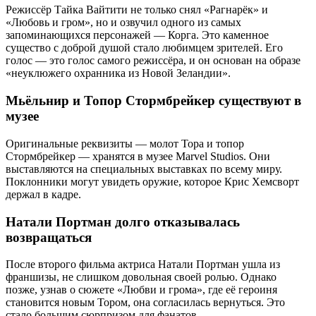
Режиссёр Тайка Вайтити не только снял «Рагнарёк» и
«Любовь и гром», но и озвучил одного из самых
запоминающихся персонажей — Корга. Это каменное
существо с доброй душой стало любимцем зрителей. Его
голос — это голос самого режиссёра, и он основан на образе
«неуклюжего охранника из Новой Зеландии».
Мьёльнир и Топор Стормбрейкер существуют в
музее
Оригинальные реквизиты — молот Тора и топор
Стормбрейкер — хранятся в музее Marvel Studios. Они
выставляются на специальных выставках по всему миру.
Поклонники могут увидеть оружие, которое Крис Хемсворт
держал в кадре.
Натали Портман долго отказывалась
возвращаться
После второго фильма актриса Натали Портман ушла из
франшизы, не слишком довольная своей ролью. Однако
позже, узнав о сюжете «Любви и грома», где её героиня
становится новым Тором, она согласилась вернуться. Это
стало большим сюрпризом для фанатов.