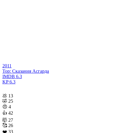
2011
Тор: Сказания Асгарда
IMDB
6.3
KP
6.3
💩
13
🤣
25
😠
4
👍
42
🤯
27
🥰
26
❤️
33