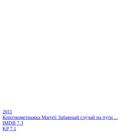
2011
Короткометражка Marvel: Забавный случай на пути ...
IMDB
7.3
KP
7.1