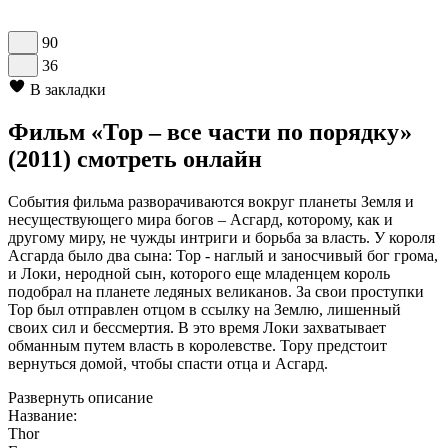
90
36
В закладки
Фильм «Тор – все части по порядку»
(2011) смотреть онлайн
События фильма разворачиваются вокруг планеты Земля и
несуществующего мира богов – Асгард, которому, как и
другому миру, не чужды интриги и борьба за власть. У короля
Асгарда было два сына: Тор - наглый и заносчивый бог грома,
и Локи, неродной сын, которого еще младенцем король
подобрал на планете ледяных великанов. За свои проступки
Тор был отправлен отцом в ссылку на Землю, лишенный
своих сил и бессмертия. В это время Локи захватывает
обманным путем власть в королевстве. Тору предстоит
вернуться домой, чтобы спасти отца и Асгард.
Развернуть описание
Название:
Thor