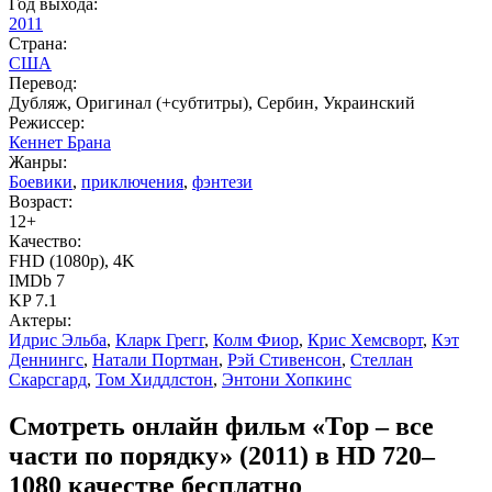
Год выхода:
2011
Страна:
США
Перевод:
Дубляж, Оригинал (+субтитры), Сербин, Украинский
Режиссер:
Кеннет Брана
Жанры:
Боевики
,
приключения
,
фэнтези
Возраст:
12+
Качество:
FHD (1080p), 4K
IMDb 7
KP 7.1
Актеры:
Идрис Эльба
,
Кларк Грегг
,
Колм Фиор
,
Крис Хемсворт
,
Кэт
Деннингс
,
Натали Портман
,
Рэй Стивенсон
,
Стеллан
Скарсгард
,
Том Хиддлстон
,
Энтони Хопкинс
Смотреть онлайн фильм «Тор – все
части по порядку» (2011) в HD 720–
1080 качестве бесплатно