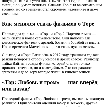
популярным. Он сумел показать, что этот герой не только
силён, но и умеет меняться. Сначала Тор был высокомерным
воином, но со временем стал скромнее, человечнее и даже
смешным.
Как менялся стиль фильмов о Торе
Первые два фильма — «Тор» и «Тор 2: Царство тьмы» —
были сняты в более серьёзном тоне. Они напоминали
классическое фэнтези с драмой, богами и борьбой за власть.
Но со временем Marvel поняли, что стиль нужно менять.
С выходом «Тора: Рагнарёк» в 2017 году франшиза сделала
резкий поворот в сторону юмора и ярких красок. Режиссёр
Тайка Вайтити создал фильм, который стал не только
приключенческим, но и комедийным. Это понравилось
зрителям и дало Тору вторую жизнь в киновселенной.
«Тор: Любовь и гром» — шаг вперёд
или назад?
Последний фильм, «Тор: Любовь и гром», вызвал смешанную
реакцию. Одни зрители оценили юмор и лёгкость, другие