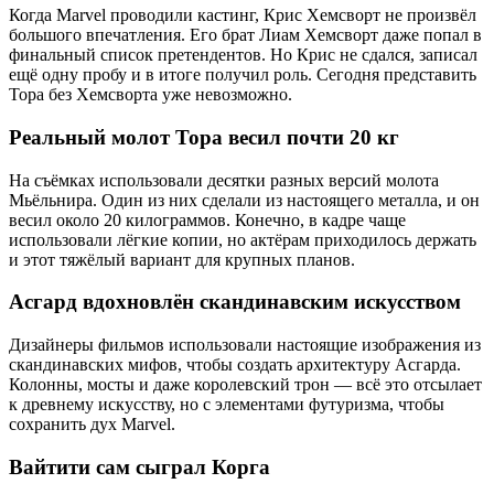
Когда Marvel проводили кастинг, Крис Хемсворт не произвёл
большого впечатления. Его брат Лиам Хемсворт даже попал в
финальный список претендентов. Но Крис не сдался, записал
ещё одну пробу и в итоге получил роль. Сегодня представить
Тора без Хемсворта уже невозможно.
Реальный молот Тора весил почти 20 кг
На съёмках использовали десятки разных версий молота
Мьёльнира. Один из них сделали из настоящего металла, и он
весил около 20 килограммов. Конечно, в кадре чаще
использовали лёгкие копии, но актёрам приходилось держать
и этот тяжёлый вариант для крупных планов.
Асгард вдохновлён скандинавским искусством
Дизайнеры фильмов использовали настоящие изображения из
скандинавских мифов, чтобы создать архитектуру Асгарда.
Колонны, мосты и даже королевский трон — всё это отсылает
к древнему искусству, но с элементами футуризма, чтобы
сохранить дух Marvel.
Вайтити сам сыграл Корга