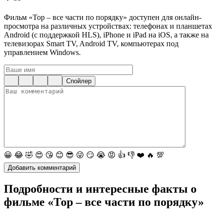
Фильм «Тор – все части по порядку» доступен для онлайн-
просмотра на различных устройствах: телефонах и планшетах
Android (с поддержкой HLS), iPhone и iPad на iOS, а также на
телевизорах Smart TV, Android TV, компьютерах под
управлением Windows.
Спойлер
😀
😂
🤣
😍
😘
😊
😎
😜
😏
😭
😡
👍
👎
❤️
🔥
💯
Подробности и интересные факты о
фильме «Тор – все части по порядку»