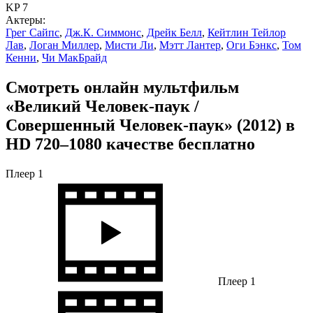
KP 7
Актеры:
Грег Сайпс
,
Дж.К. Симмонс
,
Дрейк Белл
,
Кейтлин Тейлор
Лав
,
Логан Миллер
,
Мисти Ли
,
Мэтт Лантер
,
Оги Бэнкс
,
Том
Кенни
,
Чи МакБрайд
Смотреть онлайн мультфильм
«Великий Человек-паук /
Совершенный Человек-паук» (2012) в
HD 720–1080 качестве бесплатно
Плеер 1
Плеер 1