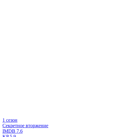
1 сезон
Секретное вторжение
IMDB
7.6
KP
5.9