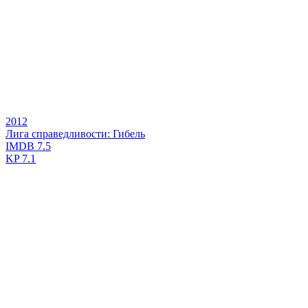
2012
Лига справедливости: Гибель
IMDB
7.5
KP
7.1