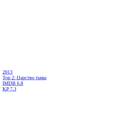
2013
Тор 2: Царство тьмы
IMDB
6.8
KP
7.3