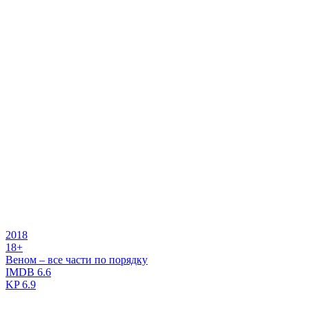
2018
18+
Веном – все части по порядку
IMDB
6.6
KP
6.9