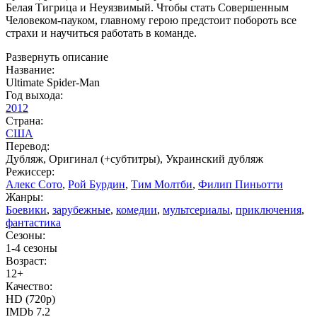
Белая Тигрица и Неуязвимый. Чтобы стать Совершенным
Человеком-пауком, главному герою предстоит побороть все
страхи и научиться работать в команде.
Развернуть описание
Название:
Ultimate Spider-Man
Год выхода:
2012
Страна:
США
Перевод:
Дубляж, Оригинал (+субтитры), Украинский дубляж
Режиссер:
Алекс Сото
,
Рой Бурдин
,
Тим Молтби
,
Филип Пиньотти
Жанры:
Боевики
,
зарубежные
,
комедии
,
мультсериалы
,
приключения
,
фантастика
Сезоны:
1-4 сезоны
Возраст:
12+
Качество:
HD (720p)
IMDb 7.2