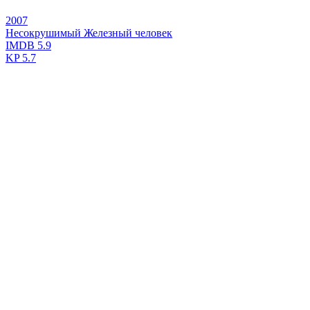
2007
Несокрушимый Железный человек
IMDB
5.9
KP
5.7