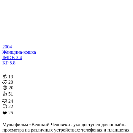
2004
Женщина-кошка
IMDB
3.4
KP
5.8
💩
13
🤣
20
😠
20
👍
51
🤯
24
🥰
22
❤️
25
Мультфильм «Великий Человек-паук» доступен для онлайн-
просмотра на различных устройствах: телефонах и планшетах