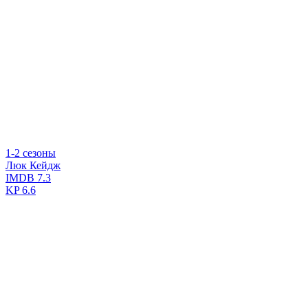
1-2 сезоны
Люк Кейдж
IMDB
7.3
KP
6.6