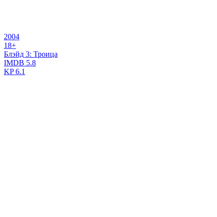
2004
18+
Блэйд 3: Троица
IMDB
5.8
KP
6.1