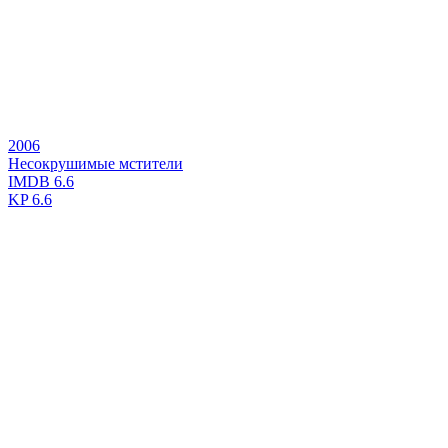
2006
Несокрушимые мстители
IMDB
6.6
KP
6.6