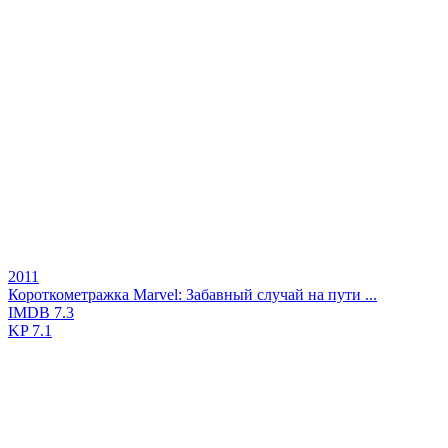
2011
Короткометражка Marvel: Забавный случай на пути ...
IMDB
7.3
KP
7.1