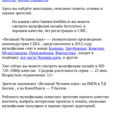
Здесь вы найдёте аннотацию, описание сюжета, отзывы и
оценки зрителей.
На нашем сайте batmen-lordfilm.ru вы можете
смотреть мультфильм онлайн бесплатно, в
хорошем качестве, без регистрации и СМС.
«Великий Человек-паук» — увлекательное произведение
киноиндустрии США , представленное в 2012 году,
мультфильме снят в жанре
Боевики
,
Зарубежные
,
Комедии
,
Мультсериалы
,
Приключения
,
Фантастика
, входит в
подборку:
все части Человек-паук
, и другие
Уже сейчас вы можете смотреть мультфильме онлайн в HD
720–1080p качестве . Средняя длительность серии — 22 мин.
Возрастное ограничение: 12+
Зрители оценивают «Великий Человек-паук» на IMDb в
7.2
баллов , а на КиноПоиск —
7
баллов .
Рейтинги мультфильмы помогают зрителям оценить качество
контента, выбрать интересные проекты и понять, насколько
мультфильме популярен и хорошо принят аудиторией.