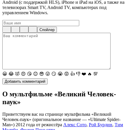
Android (с поддержкой HLS), iPhone и iPad на iOS, а также на
телевизорах Smart TV, Android TV, компьютерах под
управлением Windows.
Спойлер
😀
😂
🤣
😍
😘
😊
😎
😜
😏
😭
😡
👍
👎
❤️
🔥
💯
О мультфильме «Великий Человек-
паук»
Приветствуем вас на странице мультфильма «Великий
Человек-паук» (оригинальное название — «Ultimate Spider-
Man») 2012 года от режиссёра
Алекс Сото
,
Рой Бурдин
,
Тим
Молтби
,
Филип Пиньотти
.