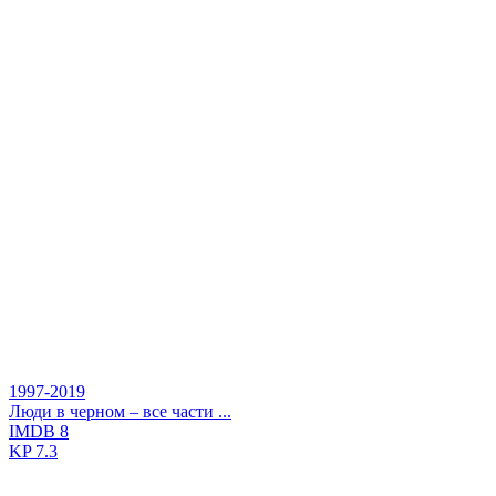
1997-2019
Люди в черном – все части ...
IMDB
8
KP
7.3