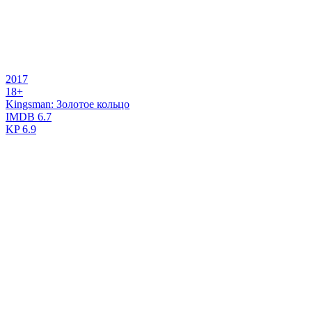
2017
18+
Kingsman: Золотое кольцо
IMDB
6.7
KP
6.9