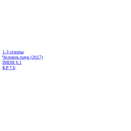
1-3 сезоны
Человек-паук (2017)
IMDB
6.1
KP
7.6