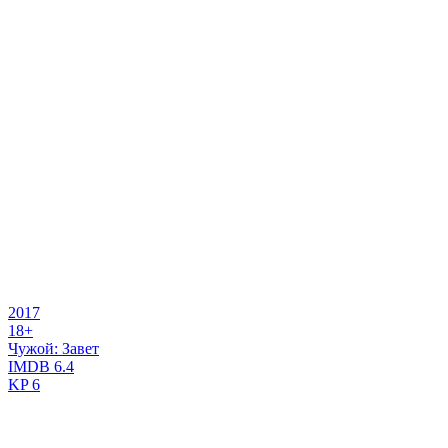
2017
18+
Чужой: Завет
IMDB
6.4
KP
6