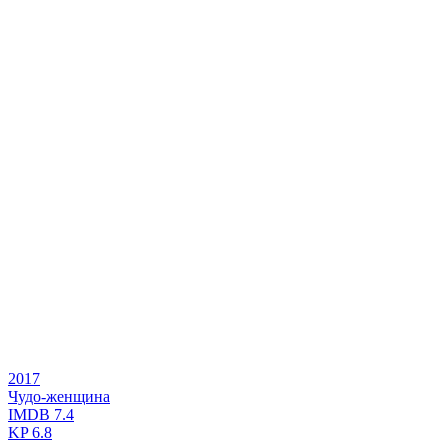
2017
Чудо-женщина
IMDB
7.4
KP
6.8