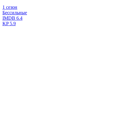
1 сезон
Бессильные
IMDB
6.4
KP
5.9