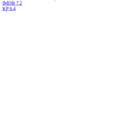
IMDB
7.2
KP
6.4