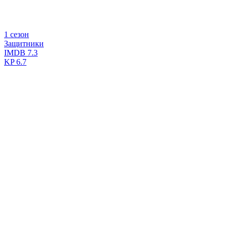
1 сезон
Защитники
IMDB
7.3
KP
6.7