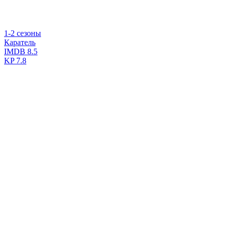
1-2 сезоны
Каратель
IMDB
8.5
KP
7.8