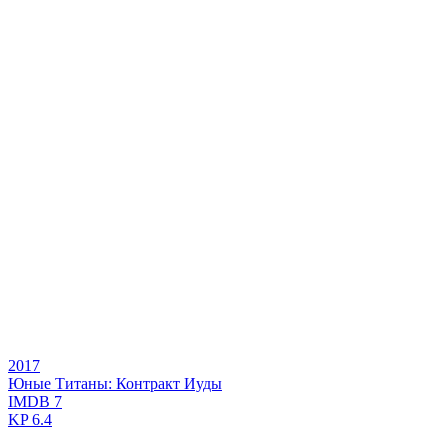
2017
Юные Титаны: Контракт Иуды
IMDB
7
KP
6.4