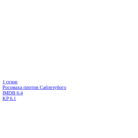
1 сезон
Росомаха против Саблезубого
IMDB
6.4
KP
6.1