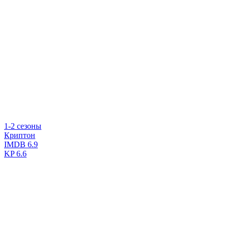
1-2 сезоны
Криптон
IMDB
6.9
KP
6.6