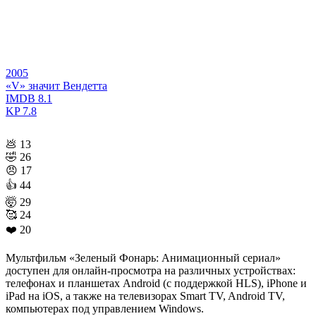
2005
«V» значит Вендетта
IMDB
8.1
KP
7.8
💩
13
🤣
26
😠
17
👍
44
🤯
29
🥰
24
❤️
20
Мультфильм «Зеленый Фонарь: Анимационный сериал»
доступен для онлайн-просмотра на различных устройствах:
телефонах и планшетах Android (с поддержкой HLS), iPhone и
iPad на iOS, а также на телевизорах Smart TV, Android TV,
компьютерах под управлением Windows.