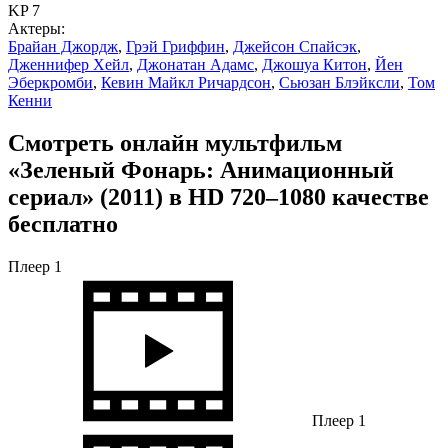
KP 7
Актеры:
Брайан Джордж
,
Грэй Гриффин
,
Джейсон Спайсэк
,
Дженнифер Хейл
,
Джонатан Адамс
,
Джошуа Китон
,
Йен
Эберкромби
,
Кевин Майкл Ричардсон
,
Сьюзан Блэйксли
,
Том
Кенни
Смотреть онлайн мультфильм
«Зеленый Фонарь: Анимационный
сериал» (2011) в HD 720–1080 качестве
бесплатно
Плеер 1
Плеер 1