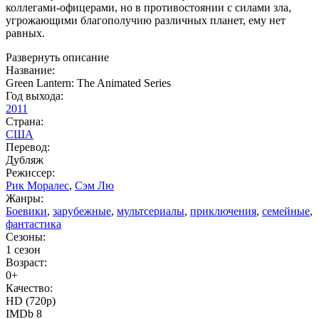
коллегами-офицерами, но в противостоянии с силами зла,
угрожающими благополучию различных планет, ему нет
равных.
Развернуть описание
Название:
Green Lantern: The Animated Series
Год выхода:
2011
Страна:
США
Перевод:
Дубляж
Режиссер:
Рик Моралес
,
Сэм Лю
Жанры:
Боевики
,
зарубежные
,
мультсериалы
,
приключения
,
семейные
,
фантастика
Сезоны:
1 сезон
Возраст:
0+
Качество:
HD (720p)
IMDb 8