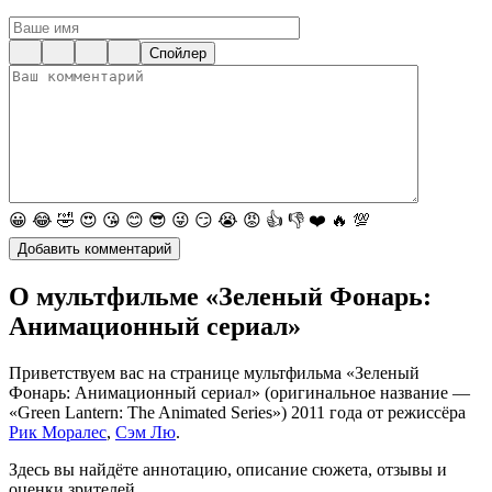
Спойлер
😀
😂
🤣
😍
😘
😊
😎
😜
😏
😭
😡
👍
👎
❤️
🔥
💯
О мультфильме «Зеленый Фонарь:
Анимационный сериал»
Приветствуем вас на странице мультфильма «Зеленый
Фонарь: Анимационный сериал» (оригинальное название —
«Green Lantern: The Animated Series») 2011 года от режиссёра
Рик Моралес
,
Сэм Лю
.
Здесь вы найдёте аннотацию, описание сюжета, отзывы и
оценки зрителей.