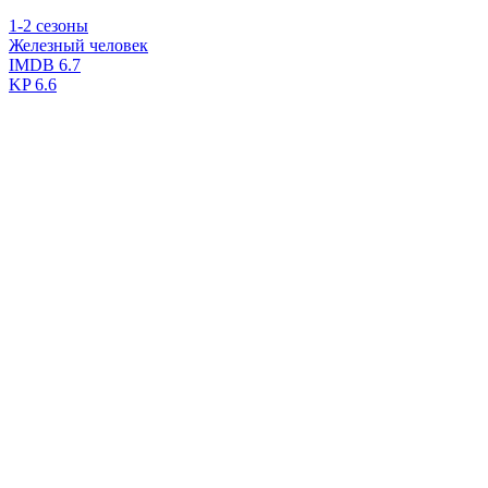
1-2 сезоны
Железный человек
IMDB
6.7
KP
6.6