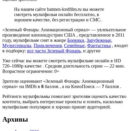
На нашем сайте batmen-lordfilm.ru вы можете
смотреть мультфильм онлайн бесплатно, в
хорошем качестве, без регистрации и СМС.
«Зеленый Фонарь: Анимационный сериал» — увлекательное
произведение киноиндустрии США , представленное в 2011
году, мультфильме снят в жанре
Боевики
,
Зарубежные
,
Мультсериалы
,
Приключения
,
Семейные
,
Фантастика
, входит
в подборку:
все части Зеленый Фонарь
, и другие
Уже сейчас вы можете смотреть мультфильме онлайн в HD
720–1080p качестве . Средняя длительность серии — 22 мин.
Возрастное ограничение: 0+
Зрители оценивают «Зеленый Фонарь: Анимационный
сериал» на IMDb в
8
баллов , а на КиноПоиск —
7
баллов .
Рейтинги мультфильмы помогают зрителям оценить качество
контента, выбрать интересные проекты и понять, насколько
мультфильме популярен и хорошо принят аудиторией.
Архивы