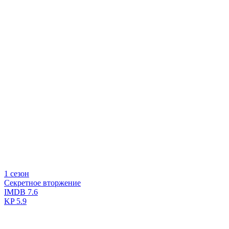
1 сезон
Секретное вторжение
IMDB
7.6
KP
5.9