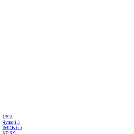
1992
Чужой 3
IMDB
6.5
KP
6.9