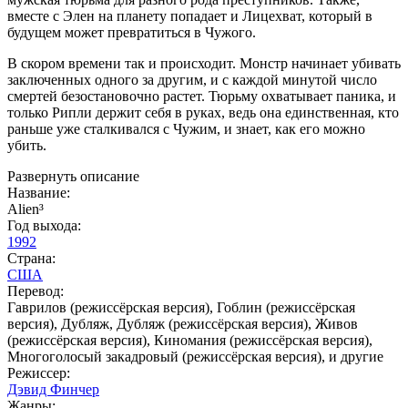
вместе с Элен на планету попадает и Лицехват, который в
будущем может превратиться в Чужого.
В скором времени так и происходит. Монстр начинает убивать
заключенных одного за другим, и с каждой минутой число
смертей безостановочно растет. Тюрьму охватывает паника, и
только Рипли держит себя в руках, ведь она единственная, кто
раньше уже сталкивался с Чужим, и знает, как его можно
убить.
Развернуть описание
Название:
Alien³
Год выхода:
1992
Страна:
США
Перевод:
Гаврилов (режиссёрская версия), Гоблин (режиссёрская
версия), Дубляж, Дубляж (режиссёрская версия), Живов
(режиссёрская версия), Киномания (режиссёрская версия),
Многоголосый закадровый (режиссёрская версия), и другие
Режиссер:
Дэвид Финчер
Жанры: