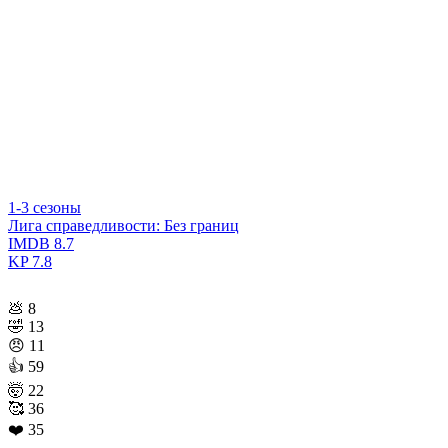
1-3 сезоны
Лига справедливости: Без границ
IMDB
8.7
KP
7.8
💩
8
🤣
13
😠
11
👍
59
🤯
22
🥰
36
❤️
35