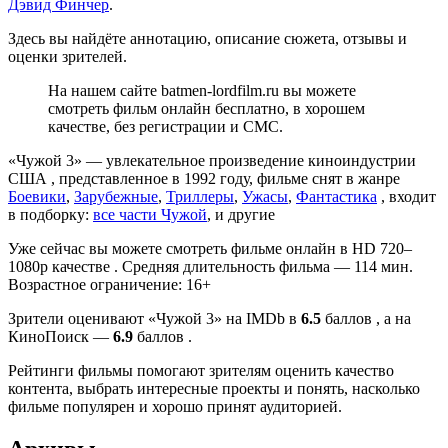
Дэвид Финчер
.
Здесь вы найдёте аннотацию, описание сюжета, отзывы и
оценки зрителей.
На нашем сайте batmen-lordfilm.ru вы можете
смотреть фильм онлайн бесплатно, в хорошем
качестве, без регистрации и СМС.
«Чужой 3» — увлекательное произведение киноиндустрии
США , представленное в 1992 году, фильме снят в жанре
Боевики
,
Зарубежные
,
Триллеры
,
Ужасы
,
Фантастика
, входит
в подборку:
все части Чужой
, и другие
Уже сейчас вы можете смотреть фильме онлайн в HD 720–
1080p качестве . Средняя длительность фильма — 114 мин.
Возрастное ограничение: 16+
Зрители оценивают «Чужой 3» на IMDb в
6.5
баллов , а на
КиноПоиск —
6.9
баллов .
Рейтинги фильмы помогают зрителям оценить качество
контента, выбрать интересные проекты и понять, насколько
фильме популярен и хорошо принят аудиторией.