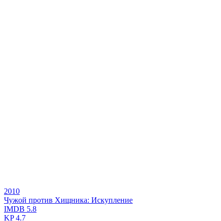
2010
Чужой против Хищника: Искупление
IMDB
5.8
KP
4.7