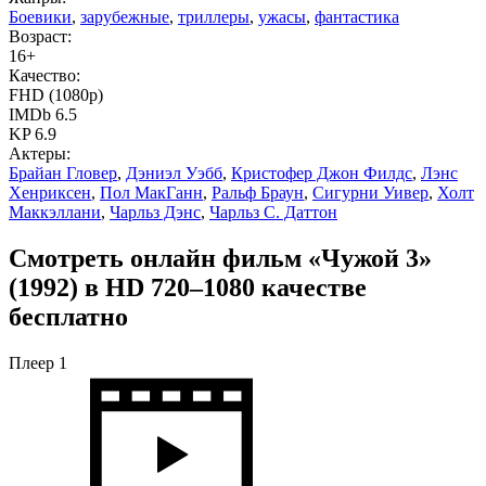
Боевики
,
зарубежные
,
триллеры
,
ужасы
,
фантастика
Возраст:
16+
Качество:
FHD (1080p)
IMDb 6.5
KP 6.9
Актеры:
Брайан Гловер
,
Дэниэл Уэбб
,
Кристофер Джон Филдс
,
Лэнс
Хенриксен
,
Пол МакГанн
,
Ральф Браун
,
Сигурни Уивер
,
Холт
Маккэллани
,
Чарльз Дэнс
,
Чарльз С. Даттон
Смотреть онлайн фильм «Чужой 3»
(1992) в HD 720–1080 качестве
бесплатно
Плеер 1