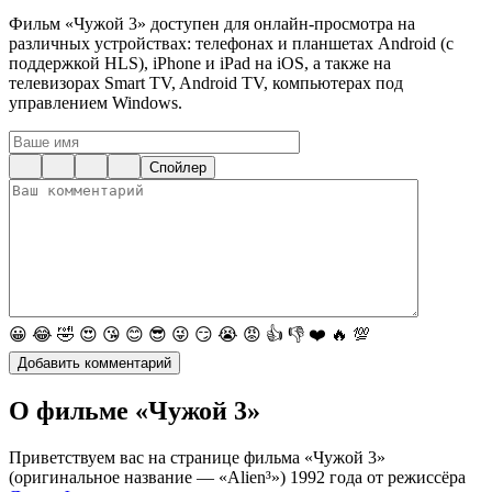
Фильм «Чужой 3» доступен для онлайн-просмотра на
различных устройствах: телефонах и планшетах Android (с
поддержкой HLS), iPhone и iPad на iOS, а также на
телевизорах Smart TV, Android TV, компьютерах под
управлением Windows.
Спойлер
😀
😂
🤣
😍
😘
😊
😎
😜
😏
😭
😡
👍
👎
❤️
🔥
💯
О фильме «Чужой 3»
Приветствуем вас на странице фильма «Чужой 3»
(оригинальное название — «Alien³») 1992 года от режиссёра