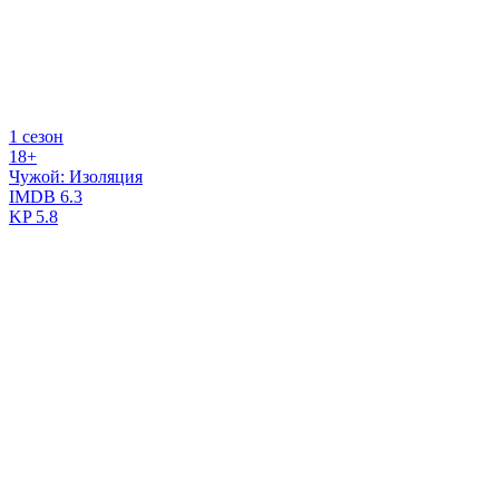
1 сезон
18+
Чужой: Изоляция
IMDB
6.3
KP
5.8