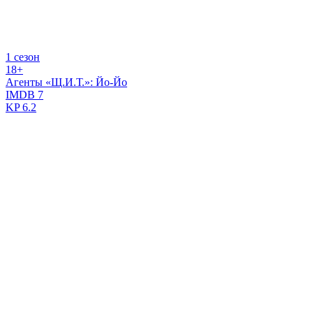
1 сезон
18+
Агенты «Щ.И.Т.»: Йо-Йо
IMDB
7
KP
6.2