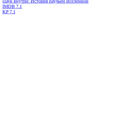
Паук внутри: История паучьей Вселенной
IMDB
7.1
KP
7.1