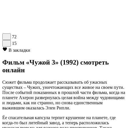
72
15
В закладки
Фильм «Чужой 3» (1992) смотреть
онлайн
Сюжет фильма продолжает рассказывать об ужасных
существах – Чужих, уничтожающих все живое на своем пути.
После событий показанных в прошлой части фильма, когда на
планете Ахерон развернулась целая война между чудовищами
и людьми, как ни странно, но снова единственным
выжившим оказалась Элен Рипли.
Ёе спасательная капсула терпит крушение на планете, где
когда-то был литейный завод, а теперь расположилась
мужская тюрьма для разного рода преступников. Также,