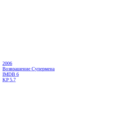
2006
Возвращение Супермена
IMDB
6
KP
5.7