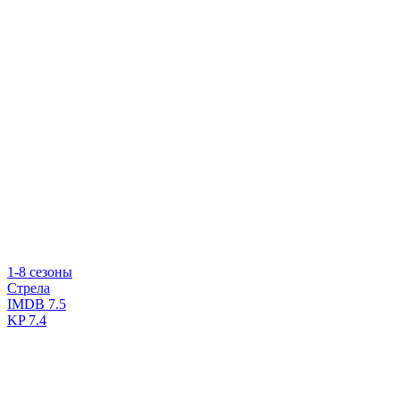
1-8 сезоны
Стрела
IMDB
7.5
KP
7.4