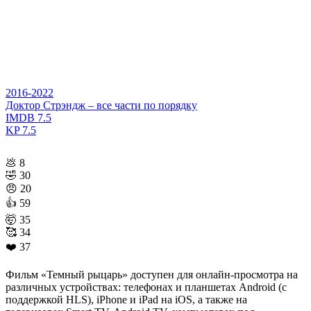
2016-2022
Доктор Стрэндж – все части по порядку
IMDB
7.5
KP
7.5
💩
8
🤣
30
😠
20
👍
59
🤯
35
🥰
34
❤️
37
Фильм «Темный рыцарь» доступен для онлайн-просмотра на
различных устройствах: телефонах и планшетах Android (с
поддержкой HLS), iPhone и iPad на iOS, а также на