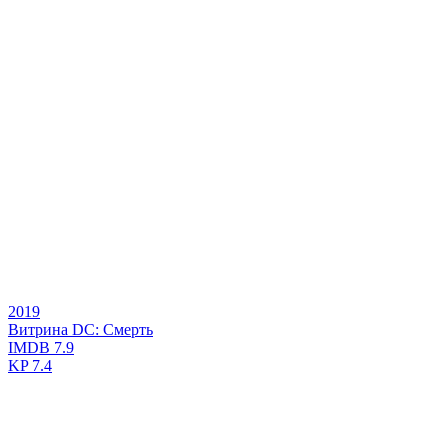
2019
Витрина DC: Смерть
IMDB
7.9
KP
7.4