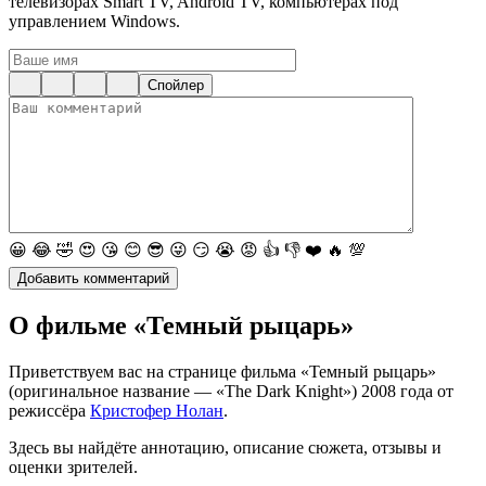
телевизорах Smart TV, Android TV, компьютерах под
управлением Windows.
Спойлер
😀
😂
🤣
😍
😘
😊
😎
😜
😏
😭
😡
👍
👎
❤️
🔥
💯
О фильме «Темный рыцарь»
Приветствуем вас на странице фильма «Темный рыцарь»
(оригинальное название — «The Dark Knight») 2008 года от
режиссёра
Кристофер Нолан
.
Здесь вы найдёте аннотацию, описание сюжета, отзывы и
оценки зрителей.