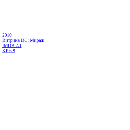
2010
Витрина DC: Мираж
IMDB
7.1
KP
6.8