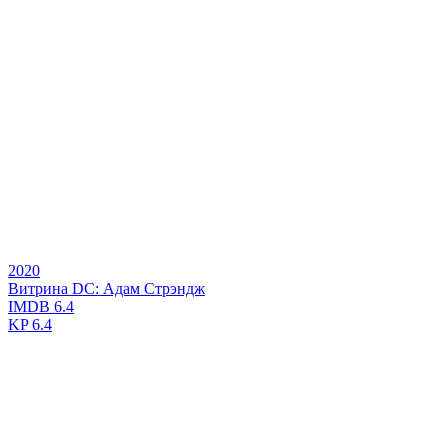
2020
Витрина DC: Адам Стрэндж
IMDB
6.4
KP
6.4