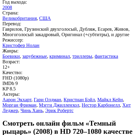
Год выхода:
2008
Страна:
Великобритания
,
США
Перевод:
Гаврилов, Грузинский двухголосый, Дубляж, Есарев, Живов,
Многоголосый закадровый, Оригинал (+субтитры), и другие
Режиссер:
Кристофер Нолан
Жанры:
Боевики
,
зарубежные
,
криминал
,
триллеры
,
фантастика
Возраст:
12+
Качество:
FHD (1080p)
IMDb 9
KP 8.5
Актеры:
Аарон Экхарт
,
Гари Олдман
,
Кристиан Бэйл
,
Майкл Кейн
,
Морган Фриман
,
Мэгги Джилленхол
,
Нестор Карбонелл
,
Хит
Леджер
,
Чинь Хань
,
Эрик Робертс
Смотреть онлайн фильм «Темный
рыцарь» (2008) в HD 720–1080 качестве