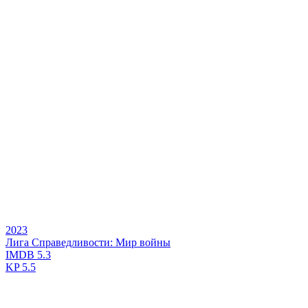
2023
Лига Справедливости: Мир войны
IMDB
5.3
KP
5.5