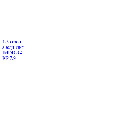
1-5 сезоны
Люди Икс
IMDB
8.4
KP
7.9