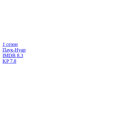
1 сезон
Паук-Нуар
IMDB
8.3
KP
7.8