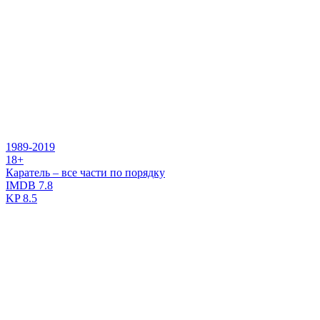
1989-2019
18+
Каратель – все части по порядку
IMDB
7.8
KP
8.5