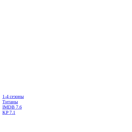
1-4 сезоны
Титаны
IMDB
7.6
KP
7.1