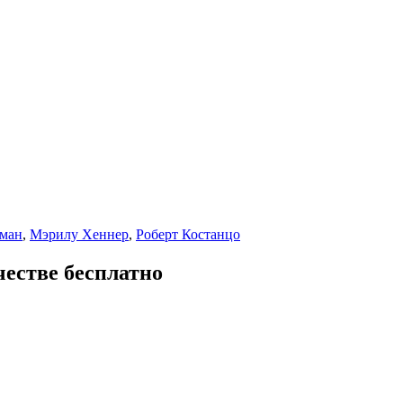
гман
,
Мэрилу Хеннер
,
Роберт Костанцо
честве бесплатно