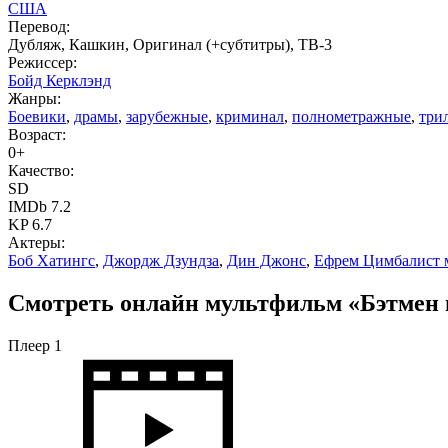
США
Перевод:
Дубляж, Кашкин, Оригинал (+субтитры), ТВ-3
Режиссер:
Бойд Керклэнд
Жанры:
Боевики
,
драмы
,
зарубежные
,
криминал
,
полнометражные
,
три
Возраст:
0+
Качество:
SD
IMDb 7.2
KP 6.7
Актеры:
Боб Хатингс
,
Джордж Дзундза
,
Дин Джонс
,
Ефрем Цимбалист 
Смотреть онлайн мультфильм «Бэтмен и
Плеер 1