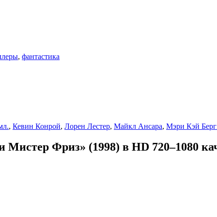
ллеры
,
фантастика
мл.
,
Кевин Конрой
,
Лорен Лестер
,
Майкл Ансара
,
Мэри Кэй Бер
 Мистер Фриз» (1998) в HD 720–1080 ка