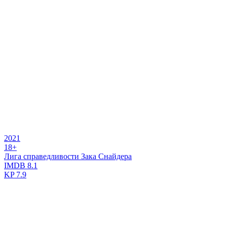
2021
18+
Лига справедливости Зака Снайдера
IMDB
8.1
KP
7.9