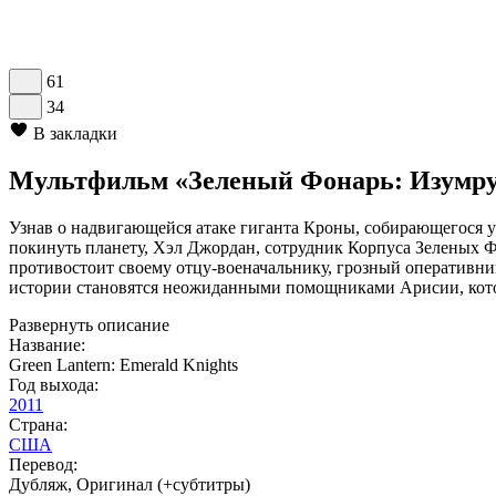
61
34
В закладки
Мультфильм «Зеленый Фонарь: Изумруд
Узнав о надвигающейся атаке гиганта Кроны, собирающегося 
покинуть планету, Хэл Джордан, сотрудник Корпуса Зеленых Ф
противостоит своему отцу-военачальнику, грозный оперативник
истории становятся неожиданными помощниками Арисии, котор
Развернуть описание
Название:
Green Lantern: Emerald Knights
Год выхода:
2011
Страна:
США
Перевод:
Дубляж, Оригинал (+субтитры)