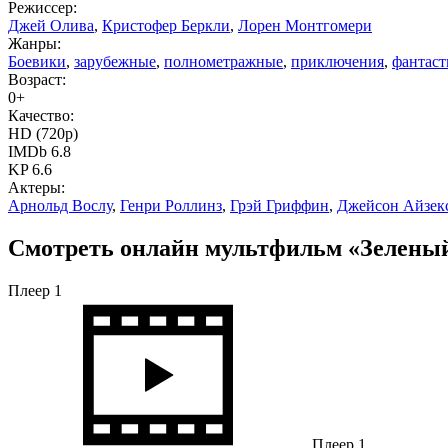
Режиссер:
Джей Олива
,
Кристофер Беркли
,
Лорен Монтгомери
Жанры:
Боевики
,
зарубежные
,
полнометражные
,
приключения
,
фантаст
Возраст:
0+
Качество:
HD (720p)
IMDb 6.8
KP 6.6
Актеры:
Арнольд Вослу
,
Генри Роллинз
,
Грэй Гриффин
,
Джейсон Айзек
Смотреть онлайн мультфильм «Зеленый 
Плеер 1
Плеер 1