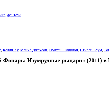
ика
,
фэнтези
с
,
Келли Ху
,
Майкл Джексон
,
Нэйтан Филлион
,
Стивен Блум
,
То
Фонарь: Изумрудные рыцари» (2011) в 