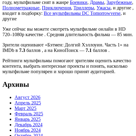
году, мультфильме снят в жанре
Боевики
,
Драмы
,
Зарубежные
,
Полнометражные
,
Приключения
,
Триллеры
,
Ужасы
, и другие ,
входит в подборку:
Все мультфильмы DC Tomorrowverse
, и
другие
Уже сейчас вы можете смотреть мультфильме онлайн в HD
720–1080p качестве . Средняя длительность фильма — 85 мин.
Зрители оценивают «Бэтмен: Долгий Хэллоуин. Часть 1» на
IMDb в
7.3
баллов , а на КиноПоиск —
7.1
баллов .
Рейтинги мультфильмы помогают зрителям оценить качество
контента, выбрать интересные проекты и понять, насколько
мультфильме популярен и хорошо принят аудиторией.
Архивы
Август 2026
Апрель 2025
Март 2025
Февраль 2025
Январь 2025
Декабрь 2024
Ноябрь 2024
Октябрь 2024