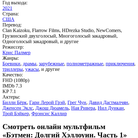
Год выхода:
2021
Страна:
США
Перевод:
Clan Kaizoku, Flarrow Films, HDrezka Studio, NewComers,
Грузинский двухголосый, Многоголосый закадровый,
Одноголосый закадровый, и другие
Режиссер:
Крис Палмер
Жанры:
Боевики
,
драмы
,
зарубежные
,
полнометражные
,
приключения
,
триллеры
,
ужасы
, и другие
Качество:
FHD (1080p)
IMDb 7.3
KP 7.1
Актеры:
Билли Бёрк
,
Гари Лерой Грэй
,
Грег Чун
,
Давид Дастмалчян
,
Дженсен Эклс
,
Джош Дюамель
,
Ная Ривера
,
Нил Дункан
,
Трой Бэйкер
,
Фрэнсис Каллир
Смотреть онлайн мультфильм
«Бэтмен: Долгий Хэллоуин. Часть 1»