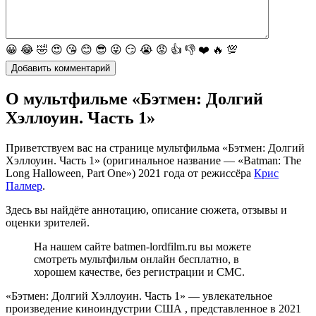
😀
😂
🤣
😍
😘
😊
😎
😜
😏
😭
😡
👍
👎
❤️
🔥
💯
О мультфильме «Бэтмен: Долгий
Хэллоуин. Часть 1»
Приветствуем вас на странице мультфильма «Бэтмен: Долгий
Хэллоуин. Часть 1» (оригинальное название — «Batman: The
Long Halloween, Part One») 2021 года от режиссёра
Крис
Палмер
.
Здесь вы найдёте аннотацию, описание сюжета, отзывы и
оценки зрителей.
На нашем сайте batmen-lordfilm.ru вы можете
смотреть мультфильм онлайн бесплатно, в
хорошем качестве, без регистрации и СМС.
«Бэтмен: Долгий Хэллоуин. Часть 1» — увлекательное
произведение киноиндустрии США , представленное в 2021