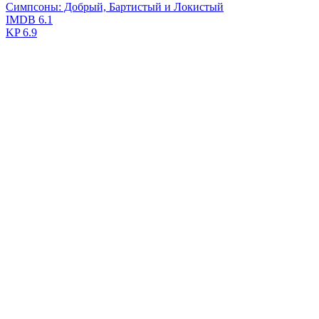
Симпсоны: Добрый, Бартистый и Локистый
IMDB
6.1
KP
6.9