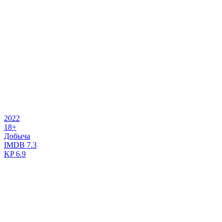
2022
18+
Добыча
IMDB
7.3
KP
6.9