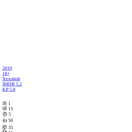
2019
18+
Хеллбой
IMDB
5.2
KP
5.8
💩
1
🤣
15
😠
5
👍
50
🤯
35