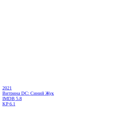
2021
Витрина DC: Синий Жук
IMDB
5.8
KP
6.1