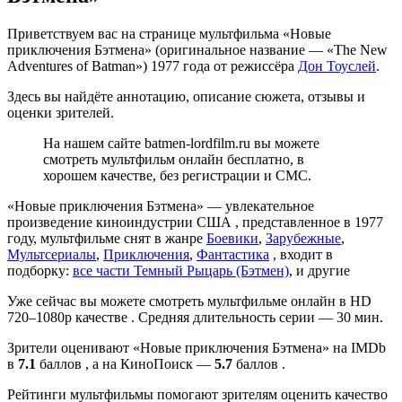
Приветствуем вас на странице мультфильма «Новые
приключения Бэтмена» (оригинальное название — «The New
Adventures of Batman») 1977 года от режиссёра
Дон Тоуслей
.
Здесь вы найдёте аннотацию, описание сюжета, отзывы и
оценки зрителей.
На нашем сайте batmen-lordfilm.ru вы можете
смотреть мультфильм онлайн бесплатно, в
хорошем качестве, без регистрации и СМС.
«Новые приключения Бэтмена» — увлекательное
произведение киноиндустрии США , представленное в 1977
году, мультфильме снят в жанре
Боевики
,
Зарубежные
,
Мультсериалы
,
Приключения
,
Фантастика
, входит в
подборку:
все части Темный Рыцарь (Бэтмен)
, и другие
Уже сейчас вы можете смотреть мультфильме онлайн в HD
720–1080p качестве . Средняя длительность серии — 30 мин.
Зрители оценивают «Новые приключения Бэтмена» на IMDb
в
7.1
баллов , а на КиноПоиск —
5.7
баллов .
Рейтинги мультфильмы помогают зрителям оценить качество