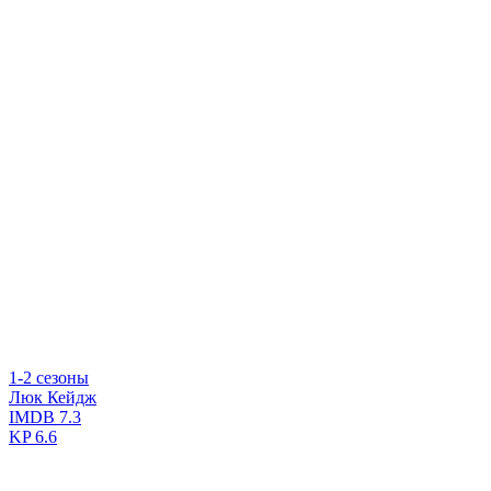
1-2 сезоны
Люк Кейдж
IMDB
7.3
KP
6.6