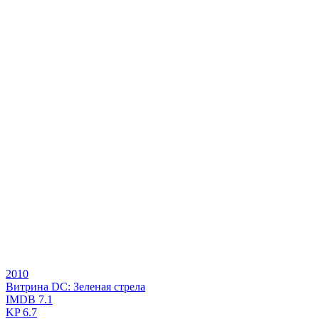
2010
Витрина DC: Зеленая стрела
IMDB
7.1
KP
6.7