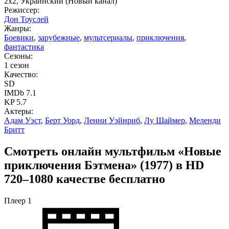
2x2, Украинский (Новый канал)
Режиссер:
Дон Тоуслей
Жанры:
Боевики
,
зарубежные
,
мультсериалы
,
приключения
,
фантастика
Сезоны:
1 сезон
Качество:
SD
IMDb 7.1
KP 5.7
Актеры:
Адам Уэст
,
Берт Уорд
,
Ленни Уэйнриб
,
Лу Шаймер
,
Меленди
Бритт
Смотреть онлайн мультфильм «Новые
приключения Бэтмена» (1977) в HD
720–1080 качестве бесплатно
Плеер 1