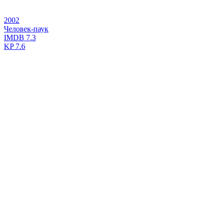
2002
Человек-паук
IMDB
7.3
KP
7.6