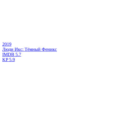
2019
Люди Икс: Тёмный Феникс
IMDB
5.7
KP
5.9