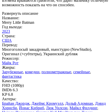
Бэтмена врываются грабители, что дарит мальчику отличную
возможность показать на что он способен.
Развернуть описание
Название:
Merry Little Batman
Год выхода:
2023
Страна:
США
Перевод:
Многоголосый закадровый, ньюстудио (NewStudio),
Оригинал (+субтитры), Украинский дубляж
Режиссер:
Майк Рот
Жанры:
Зарубежные
,
комедии
,
полнометражные
,
семейные
,
фантастика
Качество:
FHD (1080p)
IMDb 6.3
KP 6.8
Актеры:
Брайан Джордж
,
Джеймс Кромуэлл
,
Дольф Адомиан
,
Дэвид
Хорнсби
,
Йонас Кибриб
,
Люк Уилсон
,
Майкл Филдинг
,