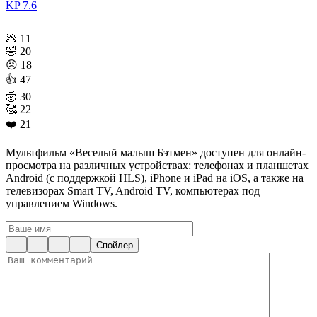
KP
7.6
💩
11
🤣
20
😠
18
👍
47
🤯
30
🥰
22
❤️
21
Мультфильм «Веселый малыш Бэтмен» доступен для онлайн-
просмотра на различных устройствах: телефонах и планшетах
Android (с поддержкой HLS), iPhone и iPad на iOS, а также на
телевизорах Smart TV, Android TV, компьютерах под
управлением Windows.
Спойлер