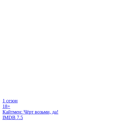
1 сезон
18+
Кайтмен: Чёрт возьми, да!
IMDB
7.5