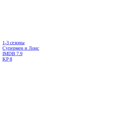
1-3 сезоны
Супермен и Лоис
IMDB
7.9
KP
8