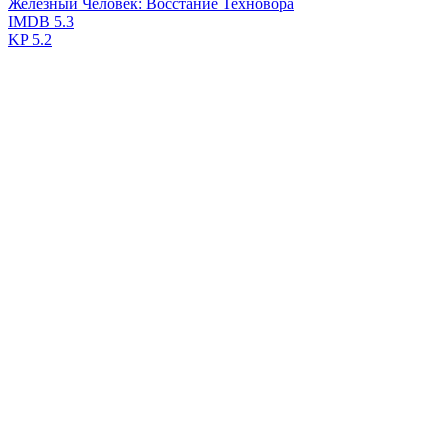
Железный Человек: Восстание Техновора
IMDB
5.3
KP
5.2