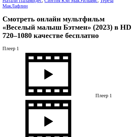
Натали Паламидес
,
Синтия Кэй МакУильямс
,
Тереза
МакЛафлин
Смотреть онлайн мультфильм
«Веселый малыш Бэтмен» (2023) в HD
720–1080 качестве бесплатно
Плеер 1
Плеер 1