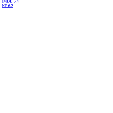
IMDB
6.4
KP
6.2