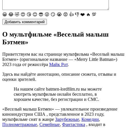
😀
😂
🤣
😍
😘
😊
😎
😜
😏
😭
😡
👍
👎
❤️
🔥
💯
О мультфильме «Веселый малыш
Бэтмен»
Приветствуем вас на странице мультфильма «Веселый малыш
Бэтмен» (оригинальное название — «Merry Little Batman»)
2023 года от режиссёра
Майк Рот
.
Здесь вы найдёте аннотацию, описание сюжета, отзывы и
оценки зрителей.
На нашем сайте batmen-lordfilm.ru вы можете
смотреть мультфильм онлайн бесплатно, в
хорошем качестве, без регистрации и СМС.
«Веселый малыш Бэтмен» — увлекательное произведение
киноиндустрии США , представленное в 2023 году,
мультфильме снят в жанре
Зарубежные
,
Комедии
,
Полнометражные
,
Семейные
,
Фантастика
, входит в