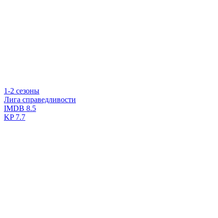
1-2 сезоны
Лига справедливости
IMDB
8.5
KP
7.7