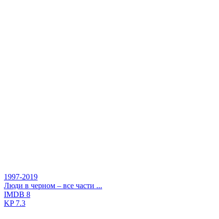
1997-2019
Люди в черном – все части ...
IMDB
8
KP
7.3