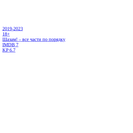
2019-2023
18+
Шазам! – все части по порядку
IMDB
7
KP
6.7