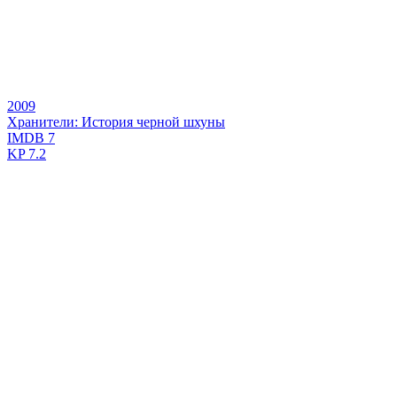
2009
Хранители: История черной шхуны
IMDB
7
KP
7.2