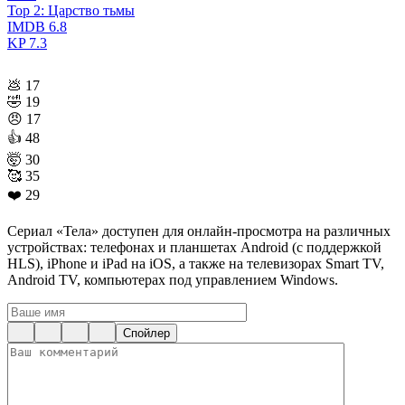
Тор 2: Царство тьмы
IMDB
6.8
KP
7.3
💩
17
🤣
19
😠
17
👍
48
🤯
30
🥰
35
❤️
29
Сериал «Тела» доступен для онлайн-просмотра на различных
устройствах: телефонах и планшетах Android (с поддержкой
HLS), iPhone и iPad на iOS, а также на телевизорах Smart TV,
Android TV, компьютерах под управлением Windows.
Спойлер