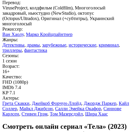
Перевод:
ViruseProject, колдфильм (Coldfilm), Многоголосый
закадровый, ньюстудио (NewStudio), октопус
(Octopus/Ultradox), Оригинал (+субтитры), Украинский
многоголосый
Режиссер:
Ван Хаолу
,
Марко Кройцпайнтнер
Жанры:
Детективы
,
драмы
,
зарубежные
,
исторические
,
криминал
,
триллеры
,
фантастика
Сезоны:
1 сезон
Возраст:
16+
Качество:
FHD (1080p)
IMDb 7.4
KP 7.1
Актеры:
Грета Скакки
,
Джейкоб Форчун-Ллойд
,
Джордж Паркер
,
Кайл
Соллер
,
Майкл Джибсон
,
Салли Эмейка Окафор
,
Синнове
Карлсен
,
Стивен Грэм
,
Том Мазерсдэйл
,
Шира Хаас
Смотреть онлайн сериал «Тела» (2023)