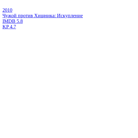
2010
Чужой против Хищника: Искупление
IMDB
5.8
KP
4.7