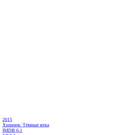
2015
Хищник: Тёмные века
IMDB
6.1