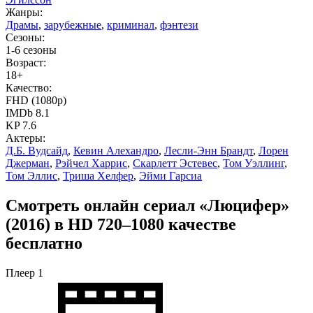
Жанры:
Драмы
,
зарубежные
,
криминал
,
фэнтези
Сезоны:
1-6 сезоны
Возраст:
18+
Качество:
FHD (1080p)
IMDb 8.1
KP 7.6
Актеры:
Д.Б. Вудсайд
,
Кевин Алехандро
,
Лесли-Энн Брандт
,
Лорен
Джерман
,
Рэйчел Харрис
,
Скарлетт Эстевес
,
Том Уэллинг
,
Том Эллис
,
Триша Хелфер
,
Эйми Гарсиа
Смотреть онлайн сериал «Люцифер»
(2016) в HD 720–1080 качестве
бесплатно
Плеер 1