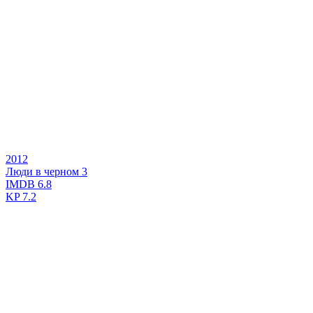
2012
Люди в черном 3
IMDB
6.8
KP
7.2