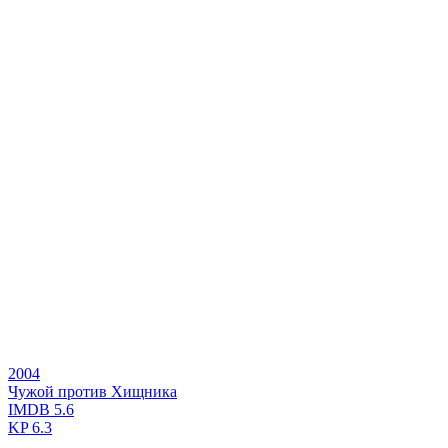
2004
Чужой против Хищника
IMDB
5.6
KP
6.3