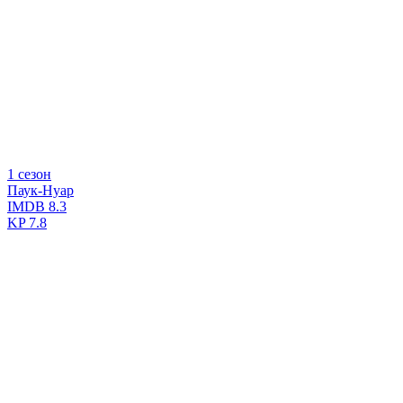
1 сезон
Паук-Нуар
IMDB
8.3
KP
7.8