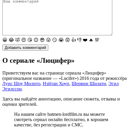
😀
😂
🤣
😍
😘
😊
😎
😜
😏
😭
😡
👍
👎
❤️
🔥
💯
О сериале «Люцифер»
Приветствуем вас на странице сериала «Люцифер»
(оригинальное название — «Lucifer») 2016 года от режиссёра
Луис Шоу Милито
,
Нэйтан Хоуп
,
Шервин Шилати
,
Эгил
Эгилссон
.
Здесь вы найдёте аннотацию, описание сюжета, отзывы и
оценки зрителей.
На нашем сайте batmen-lordfilm.ru вы можете
смотреть сериал онлайн бесплатно, в хорошем
качестве, без регистрации и СМС.