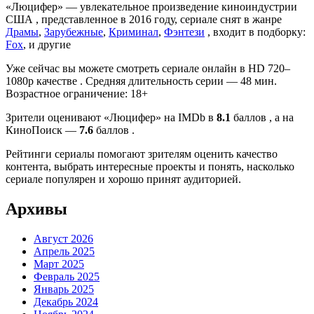
«Люцифер» — увлекательное произведение киноиндустрии
США , представленное в 2016 году, сериале снят в жанре
Драмы
,
Зарубежные
,
Криминал
,
Фэнтези
, входит в подборку:
Fox
, и другие
Уже сейчас вы можете смотреть сериале онлайн в HD 720–
1080p качестве . Средняя длительность серии — 48 мин.
Возрастное ограничение: 18+
Зрители оценивают «Люцифер» на IMDb в
8.1
баллов , а на
КиноПоиск —
7.6
баллов .
Рейтинги сериалы помогают зрителям оценить качество
контента, выбрать интересные проекты и понять, насколько
сериале популярен и хорошо принят аудиторией.
Архивы
Август 2026
Апрель 2025
Март 2025
Февраль 2025
Январь 2025
Декабрь 2024