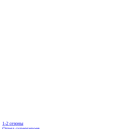
1-2 сезоны
Отряд супергероев