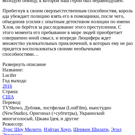
молодую певицу, к которой наш герой был неравнодушен.
Прибегнув к своим сверхъестественным способностям, король
ада убеждает полицию взять его в помощники, после чего,
объединив усилия с опытным детективом полиции по имени
Хлоя, он берётся за расследование этого преступления. С
этого момента его пребывание в мире людей приобретает
совершенно иной смысл, и впереди Люцифера ждет
множество увлекательных приключений, в которых ему не раз
придется воспользоваться своими необычными
способностями…
Развернуть описание
Название:
Lucifer
Год выхода:
2016
Страна:
США
Перевод:
TVShows, Дубляж, лостфильм (LostFilm), ньюстудио
(NewStudio), Оригинал (+субтитры), Украинский
многоголосый, Цікава Ідея, и другие
Режиссер:
Луис Шоу Милито
,
Нэйтан Хоуп
,
Шервин Шилати
,
Эгил
Эгилссон