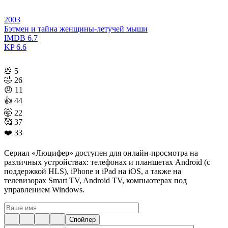
2003
Бэтмен и тайна женщины-летучей мыши
IMDB
6.7
KP
6.6
💩
5
🤣
26
😠
11
👍
44
🤯
22
🥰
37
❤️
33
Сериал «Люцифер» доступен для онлайн-просмотра на
различных устройствах: телефонах и планшетах Android (с
поддержкой HLS), iPhone и iPad на iOS, а также на
телевизорах Smart TV, Android TV, компьютерах под
управлением Windows.
Спойлер