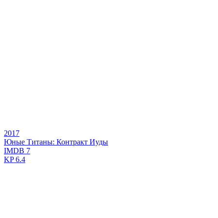
2017
Юные Титаны: Контракт Иуды
IMDB
7
KP
6.4