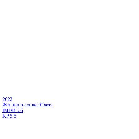
2022
Женщина-кошка: Охота
IMDB
5.6
KP
5.5