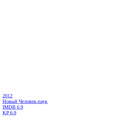
2012
Новый Человек-паук
IMDB
6.9
KP
6.9