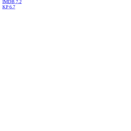
IMDB
7.2
KP
6.7