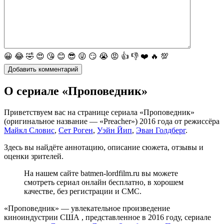
😀
😂
🤣
😍
😘
😊
😎
😜
😏
😭
😡
👍
👎
❤️
🔥
💯
О сериале «Проповедник»
Приветствуем вас на странице сериала «Проповедник»
(оригинальное название — «Preacher») 2016 года от режиссёра
Майкл Словис
,
Сет Роген
,
Уэйн Йип
,
Эван Голдберг
.
Здесь вы найдёте аннотацию, описание сюжета, отзывы и
оценки зрителей.
На нашем сайте batmen-lordfilm.ru вы можете
смотреть сериал онлайн бесплатно, в хорошем
качестве, без регистрации и СМС.
«Проповедник» — увлекательное произведение
киноиндустрии США , представленное в 2016 году, сериале