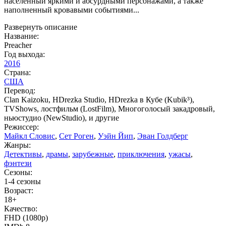
населенный яркими и абсурдными персонажами, а также
наполненный кровавыми событиями...
Развернуть описание
Название:
Preacher
Год выхода:
2016
Страна:
США
Перевод:
Clan Kaizoku, HDrezka Studio, HDrezka в Кубе (Kubik³),
TVShows, лостфильм (LostFilm), Многоголосый закадровый,
ньюстудио (NewStudio), и другие
Режиссер:
Майкл Словис
,
Сет Роген
,
Уэйн Йип
,
Эван Голдберг
Жанры:
Детективы
,
драмы
,
зарубежные
,
приключения
,
ужасы
,
фэнтези
Сезоны:
1-4 сезоны
Возраст:
18+
Качество:
FHD (1080p)