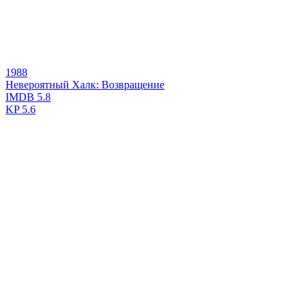
1988
Невероятный Халк: Возвращение
IMDB
5.8
KP
5.6