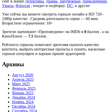
снят в жанре
Детективы
,
Драмы
,
Зарубежные
,
Приключения
,
Ужасы
,
Фэнтези
, входит в подборку:
DC
, и другие
Уже сейчас вы можете смотреть сериале онлайн в HD 720–
1080p качестве . Средняя длительность серии — 60 мин.
Возрастное ограничение: 18+
Зрители оценивают «Проповедник» на IMDb в
8
баллов , а на
КиноПоиск —
7.5
баллов .
Рейтинги сериалы помогают зрителям оценить качество
контента, выбрать интересные проекты и понять, насколько
сериале популярен и хорошо принят аудиторией.
Архивы
Август 2026
Апрель 2025
Март 2025
Февраль 2025
Январь 2025
Декабрь 2024
Ноябрь 2024
Октябрь 2024
Сентябрь 2024