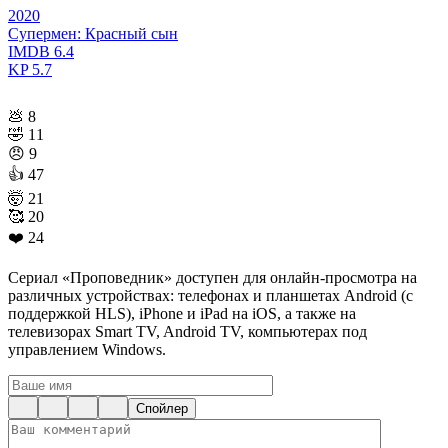
2020
Супермен: Красный сын
IMDB
6.4
KP
5.7
💩
8
🤣
11
😠
9
👍
47
🤯
21
🥰
20
❤️
24
Сериал «Проповедник» доступен для онлайн-просмотра на
различных устройствах: телефонах и планшетах Android (с
поддержкой HLS), iPhone и iPad на iOS, а также на
телевизорах Smart TV, Android TV, компьютерах под
управлением Windows.
Спойлер