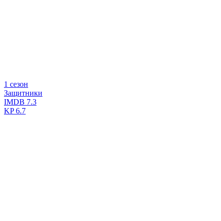
1 сезон
Защитники
IMDB
7.3
KP
6.7