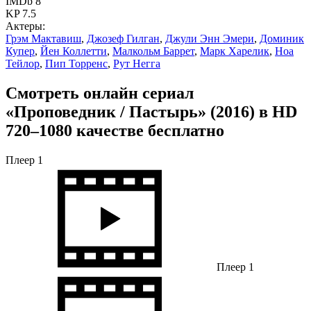
IMDb 8
KP 7.5
Актеры:
Грэм Мактавиш
,
Джозеф Гилган
,
Джули Энн Эмери
,
Доминик
Купер
,
Йен Коллетти
,
Малкольм Баррет
,
Марк Харелик
,
Ноа
Тейлор
,
Пип Торренс
,
Рут Негга
Смотреть онлайн сериал
«Проповедник / Пастырь» (2016) в HD
720–1080 качестве бесплатно
Плеер 1
Плеер 1