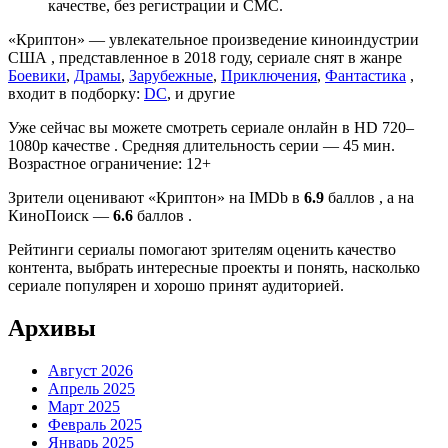
качестве, без регистрации и СМС.
«Криптон» — увлекательное произведение киноиндустрии
США , представленное в 2018 году, сериале снят в жанре
Боевики
,
Драмы
,
Зарубежные
,
Приключения
,
Фантастика
,
входит в подборку:
DC
, и другие
Уже сейчас вы можете смотреть сериале онлайн в HD 720–
1080p качестве . Средняя длительность серии — 45 мин.
Возрастное ограничение: 12+
Зрители оценивают «Криптон» на IMDb в
6.9
баллов , а на
КиноПоиск —
6.6
баллов .
Рейтинги сериалы помогают зрителям оценить качество
контента, выбрать интересные проекты и понять, насколько
сериале популярен и хорошо принят аудиторией.
Архивы
Август 2026
Апрель 2025
Март 2025
Февраль 2025
Январь 2025