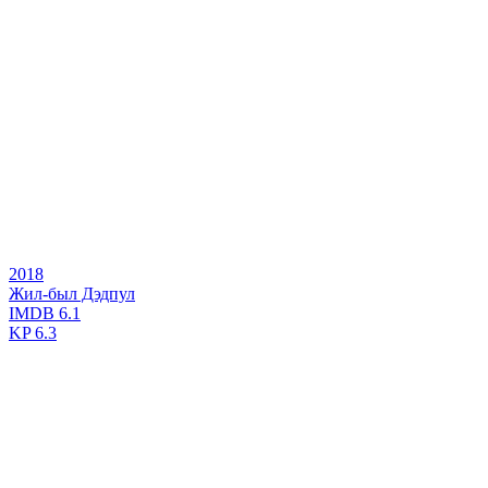
2018
Жил-был Дэдпул
IMDB
6.1
KP
6.3