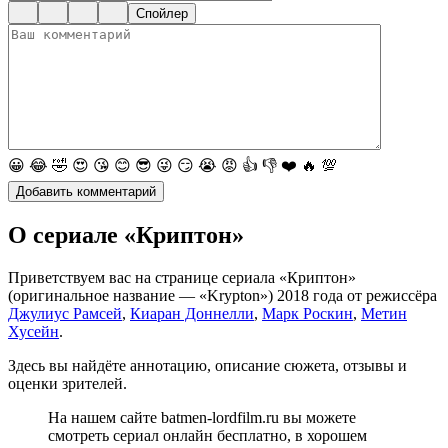
Спойлер
😀
😂
🤣
😍
😘
😊
😎
😜
😏
😭
😡
👍
👎
❤️
🔥
💯
О сериале «Криптон»
Приветствуем вас на странице сериала «Криптон»
(оригинальное название — «Krypton») 2018 года от режиссёра
Джулиус Рамсей
,
Киаран Доннелли
,
Марк Роскин
,
Метин
Хусейн
.
Здесь вы найдёте аннотацию, описание сюжета, отзывы и
оценки зрителей.
На нашем сайте batmen-lordfilm.ru вы можете
смотреть сериал онлайн бесплатно, в хорошем