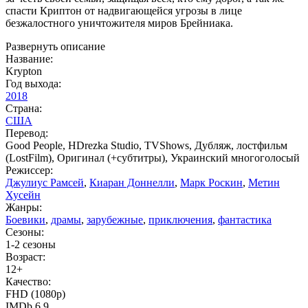
спасти Криптон от надвигающейся угрозы в лице
безжалостного уничтожителя миров Брейниака.
Развернуть описание
Название:
Krypton
Год выхода:
2018
Страна:
США
Перевод:
Good People, HDrezka Studio, TVShows, Дубляж, лостфильм
(LostFilm), Оригинал (+субтитры), Украинский многоголосый
Режиссер:
Джулиус Рамсей
,
Киаран Доннелли
,
Марк Роскин
,
Метин
Хусейн
Жанры:
Боевики
,
драмы
,
зарубежные
,
приключения
,
фантастика
Сезоны:
1-2 сезоны
Возраст:
12+
Качество:
FHD (1080p)
IMDb 6.9