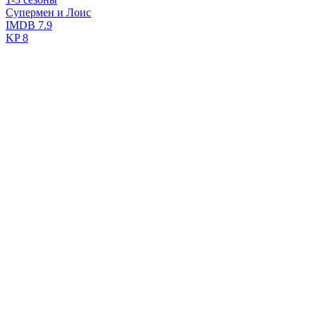
Супермен и Лоис
IMDB
7.9
KP
8