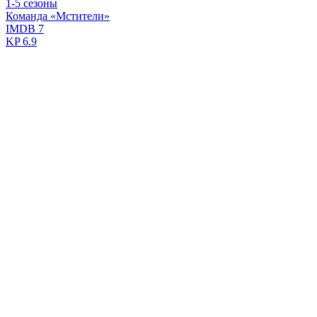
1-5 сезоны
Команда «Мстители»
IMDB
7
KP
6.9