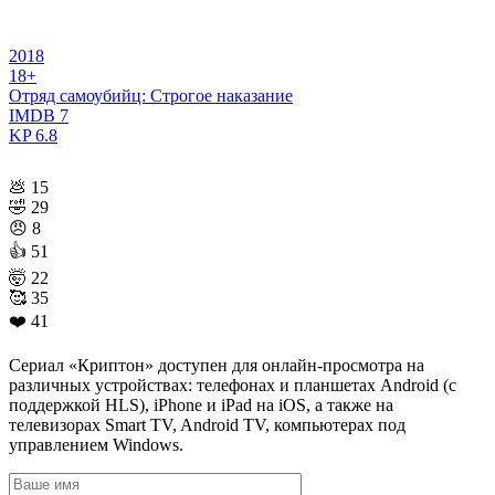
2018
18+
Отряд самоубийц: Строгое наказание
IMDB
7
KP
6.8
💩
15
🤣
29
😠
8
👍
51
🤯
22
🥰
35
❤️
41
Сериал «Криптон» доступен для онлайн-просмотра на
различных устройствах: телефонах и планшетах Android (с
поддержкой HLS), iPhone и iPad на iOS, а также на
телевизорах Smart TV, Android TV, компьютерах под
управлением Windows.