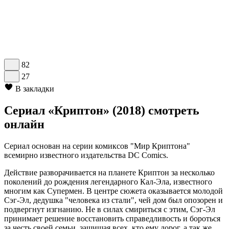
82
27
В закладки
Сериал «Криптон» (2018) смотреть
онлайн
Сериал основан на серии комиксов "Мир Криптона"
всемирно известного издательства DC Comics.
Действие разворачивается на планете Криптон за несколько
поколений до рождения легендарного Кал-Эла, известного
многим как Супермен. В центре сюжета оказывается молодой
Сэг-Эл, дедушка "человека из стали", чей дом был опозорен и
подвергнут изгнанию. Не в силах смириться с этим, Сэг-Эл
принимает решение восстановить справедливость и бороться
за честь своей семьи, защищая всех, кто ему дорог, а так же