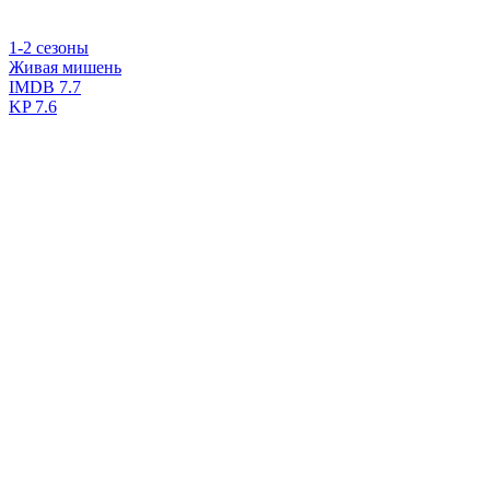
1-2 сезоны
Живая мишень
IMDB
7.7
KP
7.6