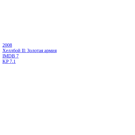
2008
Хеллбой II: Золотая армия
IMDB
7
KP
7.1