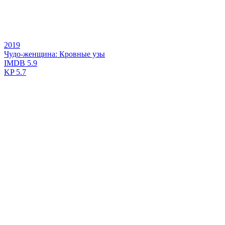
2019
Чудо-женщина: Кровные узы
IMDB
5.9
KP
5.7