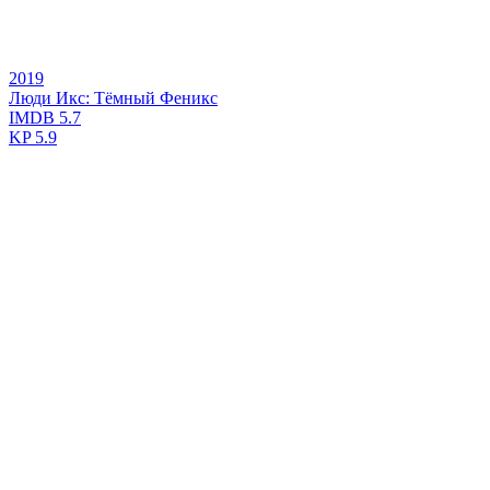
2019
Люди Икс: Тёмный Феникс
IMDB
5.7
KP
5.9