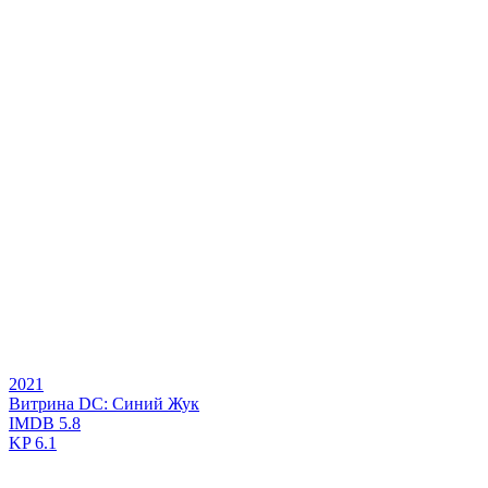
2021
Витрина DC: Синий Жук
IMDB
5.8
KP
6.1