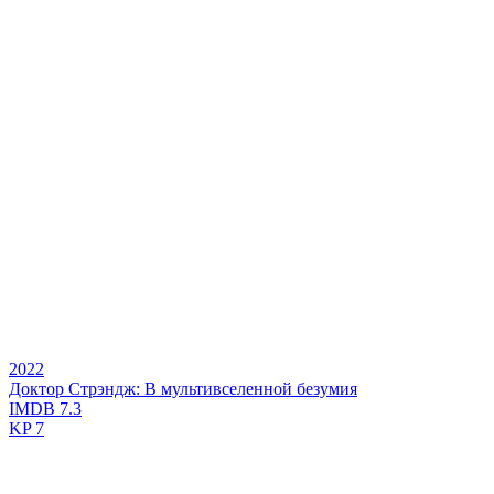
2022
Доктор Стрэндж: В мультивселенной безумия
IMDB
7.3
KP
7