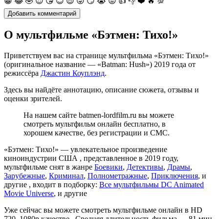
😀
😂
🤣
😍
😘
😊
😎
😜
😏
😭
😡
👍
👎
❤️
🔥
💯
О мультфильме «Бэтмен: Тихо!»
Приветствуем вас на странице мультфильма «Бэтмен: Тихо!»
(оригинальное название — «Batman: Hush») 2019 года от
режиссёра
Джастин Коуплэнд
.
Здесь вы найдёте аннотацию, описание сюжета, отзывы и
оценки зрителей.
На нашем сайте batmen-lordfilm.ru вы можете
смотреть мультфильм онлайн бесплатно, в
хорошем качестве, без регистрации и СМС.
«Бэтмен: Тихо!» — увлекательное произведение
киноиндустрии США , представленное в 2019 году,
мультфильме снят в жанре
Боевики
,
Детективы
,
Драмы
,
Зарубежные
,
Криминал
,
Полнометражные
,
Приключения
, и
другие , входит в подборку:
Все мультфильмы DC Animated
Movie Universe
, и другие
Уже сейчас вы можете смотреть мультфильме онлайн в HD
720–1080p качестве . Средняя длительность фильма — 81 мин.