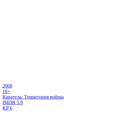
2008
18+
Каратель: Территория войны
IMDB
5.9
KP
6