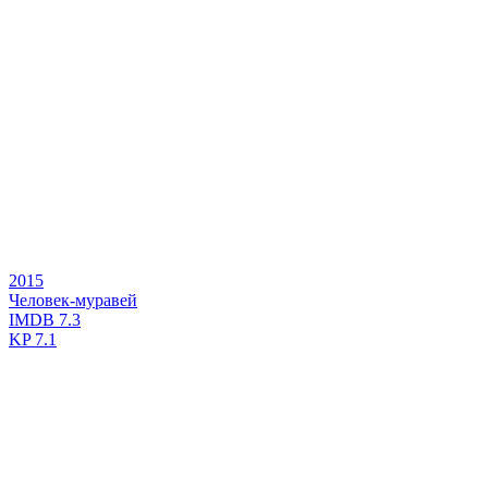
2015
Человек-муравей
IMDB
7.3
KP
7.1