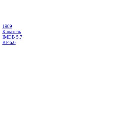
1989
Каратель
IMDB
5.7
KP
6.6