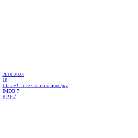
2019-2023
18+
Шазам! – все части по порядку
IMDB
7
KP
6.7