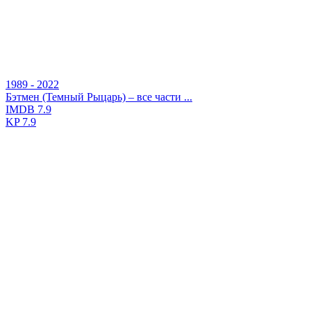
1989 - 2022
Бэтмен (Темный Рыцарь) – все части ...
IMDB
7.9
KP
7.9