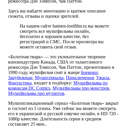
режиссёра Дэн Томпсон, Чак Паттон.
Здесь вы найдете аннотацию и краткое описание
сюжета, отзывы и оценки зрителей.
На нашем сайте batmen-lordfilm.ru вы можете
смотреть все мультфильмы онлайн,
бесплатно в хорошем качестве, без
регистраций и СМС. После просмотра вы
можете оставить свой отзыв.
«Болотная тварь» — это увлекательное творение
киноиндустрии Канада, США от талантливого
режиссера Дэн Томпсон, Чак Паттон, презентовано в
1990 году, мультфильм снят в жанре
Боевики
,
Зарубежные
,
Мультсериалы
,
Приключения
,
Ужасы
,
Фантастика
, входит в подборку:
Мультфильмы по
комиксам DC Comics
,
Мультфильмы про монстров
,
Мультфильмы про мутантов
.
Мультипликационный сериал «Болотная тварь» закрыт
и состоит из 1 сезона. Уже сейчас вы можете смотреть
его в украинской и русской озвучке онлайн, в HD 720 -
1080p качестве. Длительность серии в среднем
составляет 25 мин..