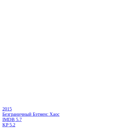
2015
Безграничный Бэтмен: Хаос
IMDB
5.7
KP
5.2