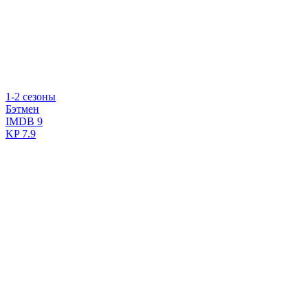
1-2 сезоны
Бэтмен
IMDB
9
KP
7.9