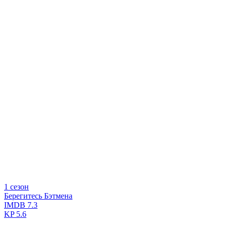
1 сезон
Берегитесь Бэтмена
IMDB
7.3
KP
5.6