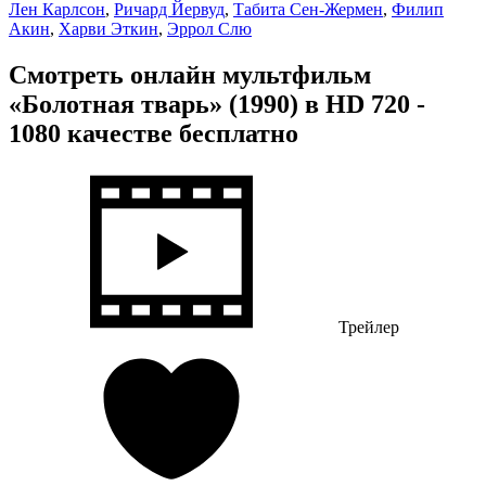
Лен Карлсон
,
Ричард Йервуд
,
Табита Сен-Жермен
,
Филип
Акин
,
Харви Эткин
,
Эррол Слю
Смотреть онлайн мультфильм
«Болотная тварь» (1990) в HD 720 -
1080 качестве бесплатно
Трейлер