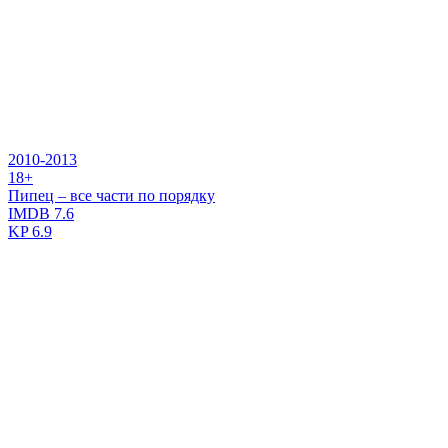
2010-2013
18+
Пипец – все части по порядку
IMDB
7.6
KP
6.9