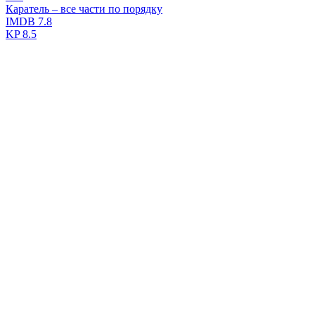
Каратель – все части по порядку
IMDB
7.8
KP
8.5