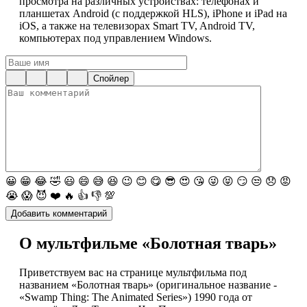
просмотра на различных устройствах: телефонах и
планшетах Android (с поддержкой HLS), iPhone и iPad на
iOS, а также на телевизорах Smart TV, Android TV,
компьютерах под управлением Windows.
Спойлер
😀
😁
😂
🤣
😃
😄
😅
😆
😉
😊
😋
😎
😍
😘
😜
😝
😏
😒
😞
😡
😭
😱
😈
❤️
🔥
👍
👎
💯
О мультфильме «Болотная тварь»
Приветствуем вас на странице мультфильма под
названием «Болотная тварь» (оригинальное название -
«Swamp Thing: The Animated Series») 1990 года от