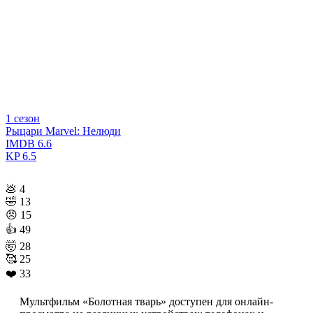
1 сезон
Рыцари Marvel: Нелюди
IMDB
6.6
KP
6.5
💩
4
🤣
13
😠
15
👍
49
🤯
28
🥰
25
❤️
33
Мультфильм «Болотная тварь» доступен для онлайн-