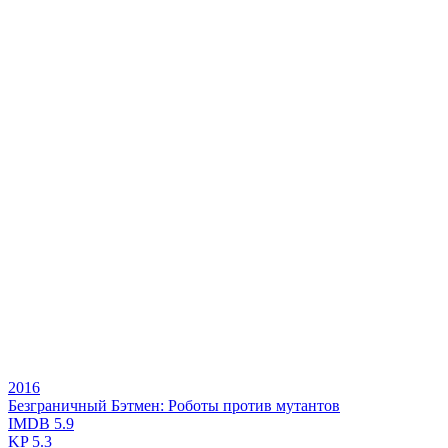
2016
Безграничный Бэтмен: Роботы против мутантов
IMDB
5.9
KP
5.3