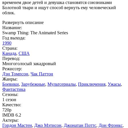
временем двое детей и девушка становятся союзниками
Болотной твари и ищут способ вернуть ему человеческий
облик.
Развернуть описание
Название:
Swamp Thing: The Animated Series
Год выхода:
1990
Страна:
Канада
,
США
Перевод:
Многоголосый закадровый
Режиссер:
Дэн Томпсон
,
Чак Паттон
Жанры:
Боевики
,
Зарубежные
,
Мультсериалы
,
Приключения
,
Ужасы
,
Фантастика
Сезоны:
1 сезон
Качество:
720p
IMDB
6.2
Актеры:
Гордон Мастен
,
Джо Мэтисон
,
Джонатан Поттс
,
Дон Фрэнкс
,