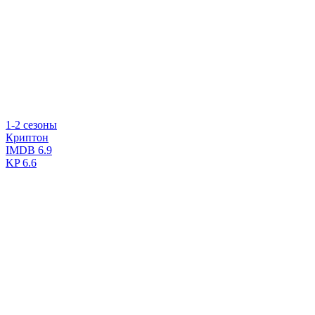
1-2 сезоны
Криптон
IMDB
6.9
KP
6.6