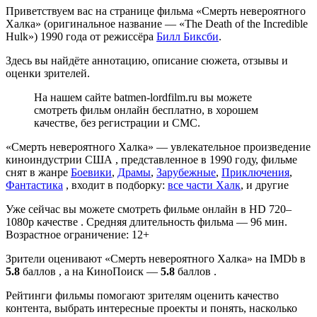
Приветствуем вас на странице фильма «Смерть невероятного
Халка» (оригинальное название — «The Death of the Incredible
Hulk») 1990 года от режиссёра
Билл Биксби
.
Здесь вы найдёте аннотацию, описание сюжета, отзывы и
оценки зрителей.
На нашем сайте batmen-lordfilm.ru вы можете
смотреть фильм онлайн бесплатно, в хорошем
качестве, без регистрации и СМС.
«Смерть невероятного Халка» — увлекательное произведение
киноиндустрии США , представленное в 1990 году, фильме
снят в жанре
Боевики
,
Драмы
,
Зарубежные
,
Приключения
,
Фантастика
, входит в подборку:
все части Халк
, и другие
Уже сейчас вы можете смотреть фильме онлайн в HD 720–
1080p качестве . Средняя длительность фильма — 96 мин.
Возрастное ограничение: 12+
Зрители оценивают «Смерть невероятного Халка» на IMDb в
5.8
баллов , а на КиноПоиск —
5.8
баллов .
Рейтинги фильмы помогают зрителям оценить качество
контента, выбрать интересные проекты и понять, насколько