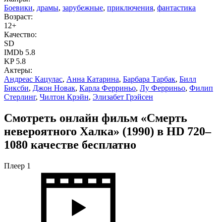
Боевики
,
драмы
,
зарубежные
,
приключения
,
фантастика
Возраст:
12+
Качество:
SD
IMDb 5.8
KP 5.8
Актеры:
Андреас Кацулас
,
Анна Катарина
,
Барбара Тарбак
,
Билл
Биксби
,
Джон Новак
,
Карла Ферриньо
,
Лу Ферриньо
,
Филип
Стерлинг
,
Чилтон Крэйн
,
Элизабет Грэйсен
Смотреть онлайн фильм «Смерть
невероятного Халка» (1990) в HD 720–
1080 качестве бесплатно
Плеер 1