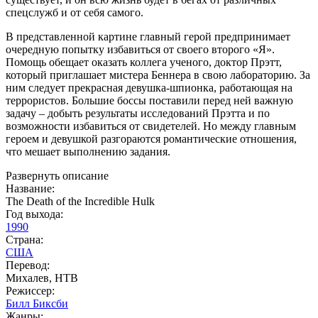
спецслужб и от себя самого.
В представленной картине главный герой предпринимает
очередную попытку избавиться от своего второго «Я».
Помощь обещает оказать коллега ученого, доктор Прэтт,
который приглашает мистера Беннера в свою лабораторию. За
ним следует прекрасная девушка-шпионка, работающая на
террористов. Большие боссы поставили перед ней важную
задачу – добыть результаты исследований Прэтта и по
возможности избавиться от свидетелей. Но между главным
героем и девушкой разгораются романтические отношения,
что мешает выполнению задания.
Развернуть описание
Название:
The Death of the Incredible Hulk
Год выхода:
1990
Страна:
США
Перевод:
Михалев, НТВ
Режиссер:
Билл Биксби
Жанры: