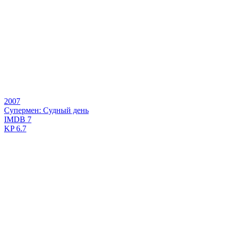
2007
Супермен: Судный день
IMDB
7
KP
6.7