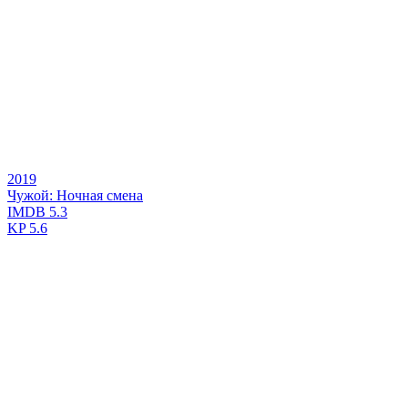
2019
Чужой: Ночная смена
IMDB
5.3
KP
5.6