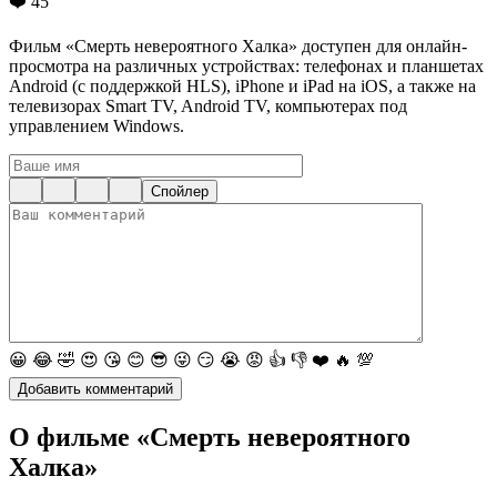
❤️
45
Фильм «Смерть невероятного Халка» доступен для онлайн-
просмотра на различных устройствах: телефонах и планшетах
Android (с поддержкой HLS), iPhone и iPad на iOS, а также на
телевизорах Smart TV, Android TV, компьютерах под
управлением Windows.
Спойлер
😀
😂
🤣
😍
😘
😊
😎
😜
😏
😭
😡
👍
👎
❤️
🔥
💯
О фильме «Смерть невероятного
Халка»