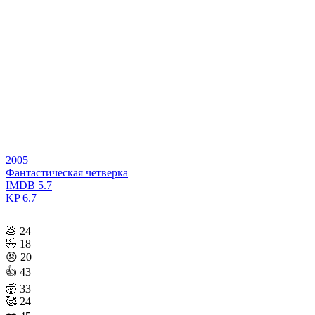
2005
Фантастическая четверка
IMDB
5.7
KP
6.7
💩
24
🤣
18
😠
20
👍
43
🤯
33
🥰
24