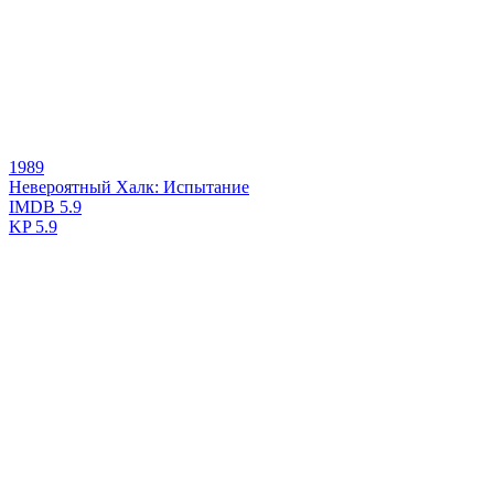
1989
Невероятный Халк: Испытание
IMDB
5.9
KP
5.9