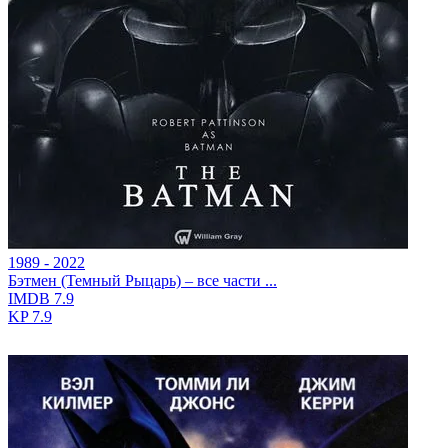
1989 - 2022
Бэтмен (Темный Рыцарь) – все части ...
IMDB
7.9
KP
7.9