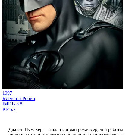
1997
Бэтмен и Робин
IMDB
3.8
KP
5.7
Джоэл Шумахер — талантливый режиссер, чьи работы
стали яркими примерами современного кинематографа,