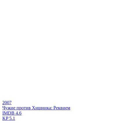
2007
Чужие против Хищника: Реквием
IMDB
4.6
KP
5.1