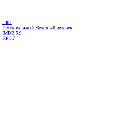
2007
Несокрушимый Железный человек
IMDB
5.9
KP
5.7