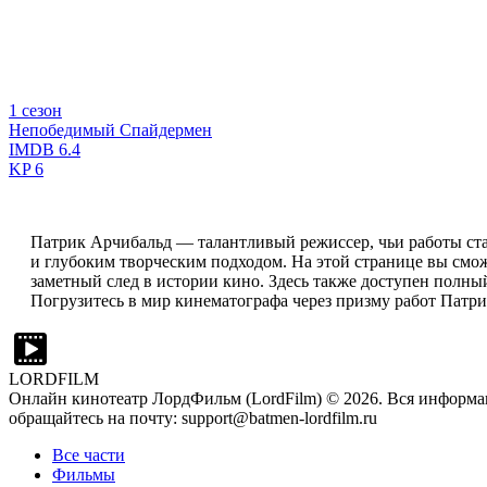
1 сезон
Непобедимый Спайдермен
IMDB
6.4
KP
6
Патрик Арчибальд — талантливый режиссер, чьи работы ст
и глубоким творческим подходом. На этой странице вы смо
заметный след в истории кино. Здесь также доступен полны
Погрузитесь в мир кинематографа через призму работ Патри
LORDFILM
Онлайн кинотеатр ЛордФильм (LordFilm) ©
2026
. Вся информа
обращайтесь на почту: support@batmen-lordfilm.ru
Все части
Фильмы