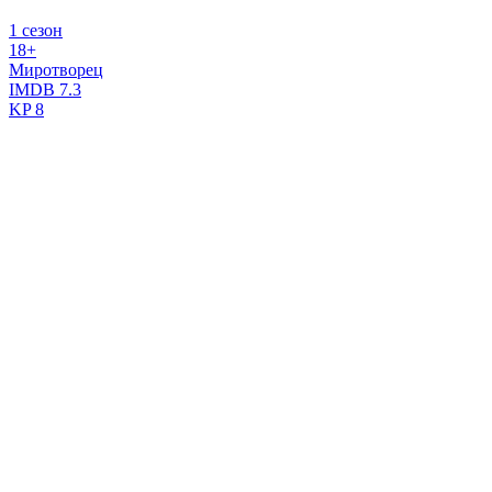
1 сезон
18+
Миротворец
IMDB
7.3
KP
8