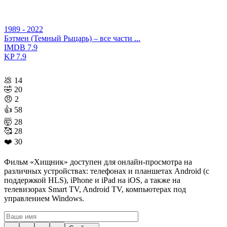
1989 - 2022
Бэтмен (Темный Рыцарь) – все части ...
IMDB
7.9
KP
7.9
💩
14
🤣
20
😠
2
👍
58
🤯
28
🥰
28
❤️
30
Фильм «Хищник» доступен для онлайн-просмотра на
различных устройствах: телефонах и планшетах Android (с
поддержкой HLS), iPhone и iPad на iOS, а также на
телевизорах Smart TV, Android TV, компьютерах под
управлением Windows.