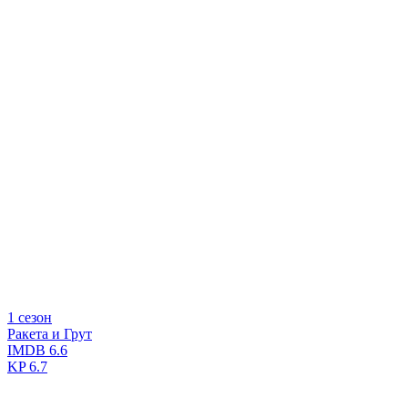
1 сезон
Ракета и Грут
IMDB
6.6
KP
6.7