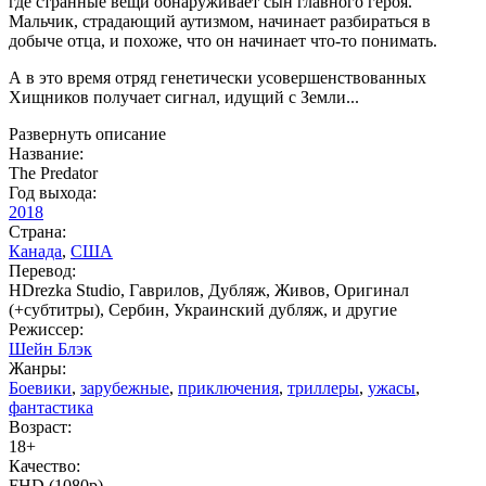
где странные вещи обнаруживает сын главного героя.
Мальчик, страдающий аутизмом, начинает разбираться в
добыче отца, и похоже, что он начинает что-то понимать.
А в это время отряд генетически усовершенствованных
Хищников получает сигнал, идущий с Земли...
Развернуть описание
Название:
The Predator
Год выхода:
2018
Страна:
Канада
,
США
Перевод:
HDrezka Studio, Гаврилов, Дубляж, Живов, Оригинал
(+субтитры), Сербин, Украинский дубляж, и другие
Режиссер:
Шейн Блэк
Жанры:
Боевики
,
зарубежные
,
приключения
,
триллеры
,
ужасы
,
фантастика
Возраст:
18+
Качество:
FHD (1080p)