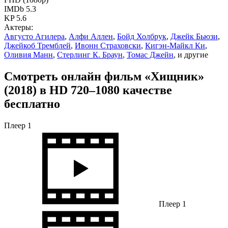
IMDb 5.3
KP 5.6
Актеры:
Августо Агилера
,
Алфи Аллен
,
Бойд Холбрук
,
Джейк Бьюзи
,
Джейкоб Тремблей
,
Ивонн Страховски
,
Кигэн-Майкл Ки
,
Оливия Манн
,
Стерлинг К. Браун
,
Томас Джейн
, и другие
Смотреть онлайн фильм «Хищник»
(2018) в HD 720–1080 качестве
бесплатно
Плеер 1
Плеер 1