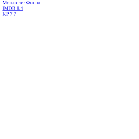
Мстители: Финал
IMDB
8.4
KP
7.7