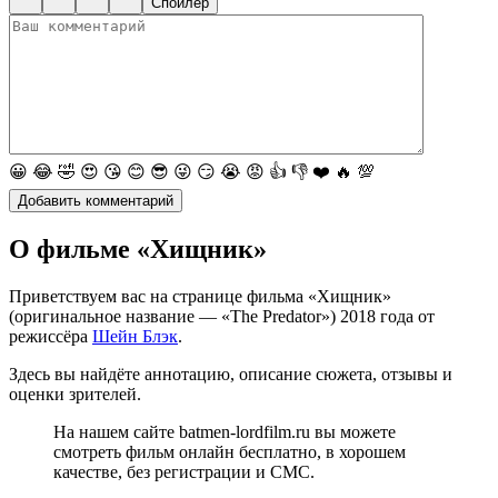
Спойлер
😀
😂
🤣
😍
😘
😊
😎
😜
😏
😭
😡
👍
👎
❤️
🔥
💯
О фильме «Хищник»
Приветствуем вас на странице фильма «Хищник»
(оригинальное название — «The Predator») 2018 года от
режиссёра
Шейн Блэк
.
Здесь вы найдёте аннотацию, описание сюжета, отзывы и
оценки зрителей.
На нашем сайте batmen-lordfilm.ru вы можете
смотреть фильм онлайн бесплатно, в хорошем
качестве, без регистрации и СМС.