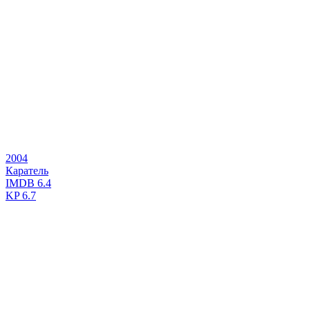
2004
Каратель
IMDB
6.4
KP
6.7