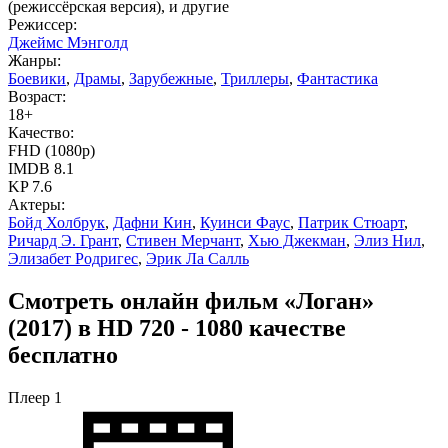
(режиссёрская версия), и другие
Режиссер:
Джеймс Мэнголд
Жанры:
Боевики
,
Драмы
,
Зарубежные
,
Триллеры
,
Фантастика
Возраст:
18+
Качество:
FHD (1080p)
IMDB
8.1
KP
7.6
Актеры:
Бойд Холбрук
,
Дафни Кин
,
Куинси Фаус
,
Патрик Стюарт
,
Ричард Э. Грант
,
Стивен Мерчант
,
Хью Джекман
,
Элиз Нил
,
Элизабет Родригес
,
Эрик Ла Салль
Смотреть онлайн фильм «Логан»
(2017) в HD 720 - 1080 качестве
бесплатно
Плеер 1