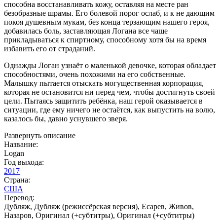
способна восстанавливать кожу, оставляя на месте ран
безобразные шрамы. Его болевой порог ослаб, и к не дающим
покоя душевным мукам, без конца терзающим нашего героя,
добавилась боль, заставляющая Логана все чаще
прикладываться к спиртному, способному хотя бы на время
избавить его от страданий.
Однажды Логан узнаёт о маленькой девочке, которая обладает
способностями, очень похожими на его собственные.
Малышку пытается отыскать могущественная корпорация,
которая не остановится ни перед чем, чтобы достигнуть своей
цели. Пытаясь защитить ребёнка, наш герой оказывается в
ситуации, где ему ничего не остаётся, как выпустить на волю,
казалось бы, давно уснувшего зверя.
Развернуть описание
Название:
Logan
Год выхода:
2017
Страна:
США
Перевод:
Дубляж, Дубляж (режиссёрская версия), Есарев, Живов,
Назаров, Оригинал (+субтитры), Оригинал (+субтитры)