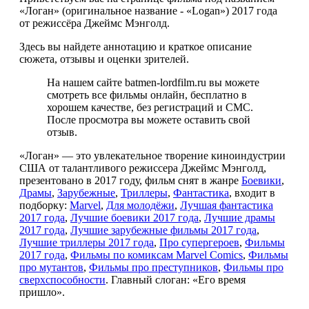
«Логан» (оригинальное название - «Logan») 2017 года
от режиссёра Джеймс Мэнголд.
Здесь вы найдете аннотацию и краткое описание
сюжета, отзывы и оценки зрителей.
На нашем сайте batmen-lordfilm.ru вы можете
смотреть все фильмы онлайн, бесплатно в
хорошем качестве, без регистраций и СМС.
После просмотра вы можете оставить свой
отзыв.
«Логан» — это увлекательное творение киноиндустрии
США от талантливого режиссера Джеймс Мэнголд,
презентовано в 2017 году, фильм снят в жанре
Боевики
,
Драмы
,
Зарубежные
,
Триллеры
,
Фантастика
, входит в
подборку:
Marvel
,
Для молодёжи
,
Лучшая фантастика
2017 года
,
Лучшие боевики 2017 года
,
Лучшие драмы
2017 года
,
Лучшие зарубежные фильмы 2017 года
,
Лучшие триллеры 2017 года
,
Про супергероев
,
Фильмы
2017 года
,
Фильмы по комиксам Marvel Comics
,
Фильмы
про мутантов
,
Фильмы про преступников
,
Фильмы про
сверхспособности
. Главный слоган: «Его время
пришло».