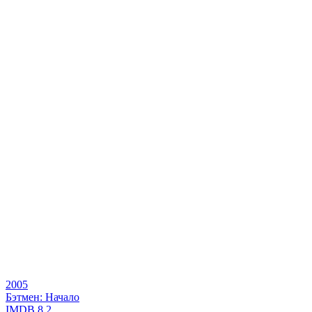
2005
Бэтмен: Начало
IMDB
8.2