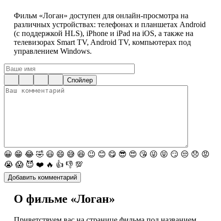
Фильм «Логан» доступен для онлайн-просмотра на
различных устройствах: телефонах и планшетах Android
(с поддержкой HLS), iPhone и iPad на iOS, а также на
телевизорах Smart TV, Android TV, компьютерах под
управлением Windows.
Спойлер
😀
😁
😂
🤣
😃
😄
😅
😆
😉
😊
😋
😎
😍
😘
😜
😝
😏
😒
😞
😡
😭
😱
😈
❤️
🔥
👍
👎
💯
О фильме «Логан»
Приветствуем вас на странице фильма под названием