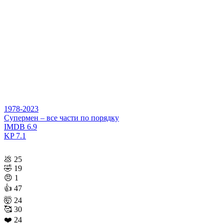
1978-2023
Супермен – все части по порядку
IMDB
6.9
KP
7.1
💩
25
🤣
19
😠
1
👍
47
🤯
24
🥰
30
❤️
24