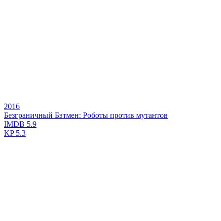
2016
Безграничный Бэтмен: Роботы против мутантов
IMDB
5.9
KP
5.3