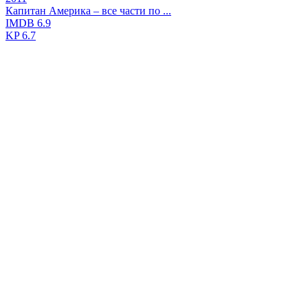
Капитан Америка – все части по ...
IMDB
6.9
KP
6.7