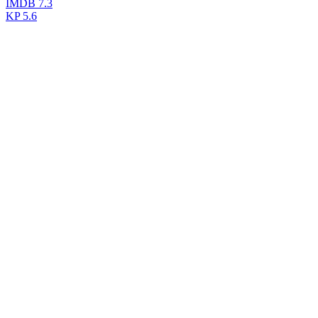
IMDB
7.3
KP
5.6