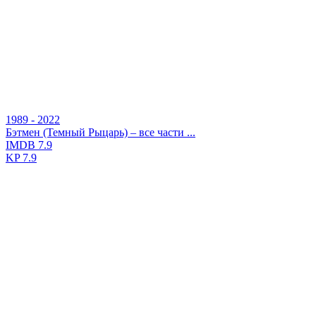
1989 - 2022
Бэтмен (Темный Рыцарь) – все части ...
IMDB
7.9
KP
7.9