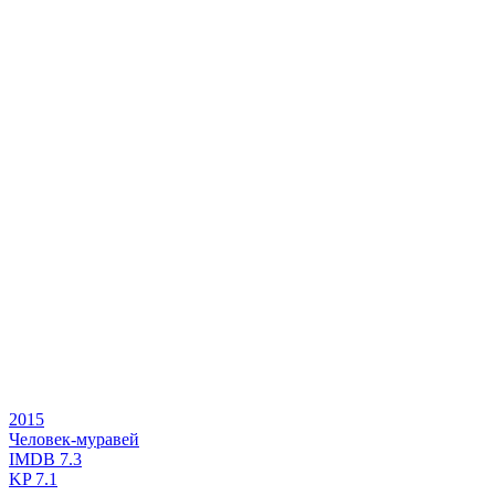
2015
Человек-муравей
IMDB
7.3
KP
7.1