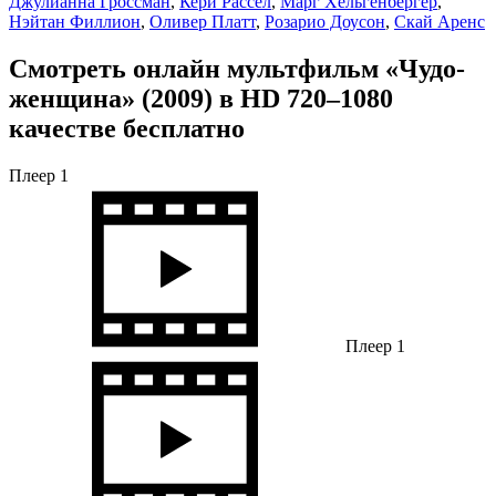
Джулианна Гроссман
,
Кери Рассел
,
Марг Хельгенбергер
,
Нэйтан Филлион
,
Оливер Платт
,
Розарио Доусон
,
Скай Аренс
Смотреть онлайн мультфильм «Чудо-
женщина» (2009) в HD 720–1080
качестве бесплатно
Плеер 1
Плеер 1