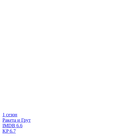
1 сезон
Ракета и Грут
IMDB
6.6
KP
6.7