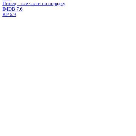
Пипец – все части по порядку
IMDB
7.6
KP
6.9