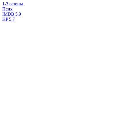
1-3 сезоны
Псих
IMDB
5.9
KP
5.7