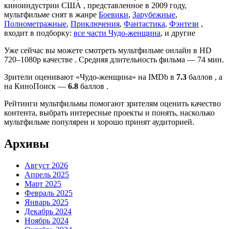
киноиндустрии США , представленное в 2009 году,
мультфильме снят в жанре
Боевики
,
Зарубежные
,
Полнометражные
,
Приключения
,
Фантастика
,
Фэнтези
,
входит в подборку:
все части Чудо-женщина
, и другие
Уже сейчас вы можете смотреть мультфильме онлайн в HD
720–1080p качестве . Средняя длительность фильма — 74 мин.
Зрители оценивают «Чудо-женщина» на IMDb в
7.3
баллов , а
на КиноПоиск —
6.8
баллов .
Рейтинги мультфильмы помогают зрителям оценить качество
контента, выбрать интересные проекты и понять, насколько
мультфильме популярен и хорошо принят аудиторией.
Архивы
Август 2026
Апрель 2025
Март 2025
Февраль 2025
Январь 2025
Декабрь 2024
Ноябрь 2024