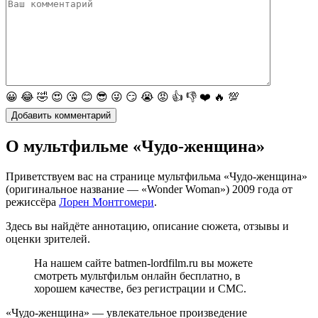
😀
😂
🤣
😍
😘
😊
😎
😜
😏
😭
😡
👍
👎
❤️
🔥
💯
О мультфильме «Чудо-женщина»
Приветствуем вас на странице мультфильма «Чудо-женщина»
(оригинальное название — «Wonder Woman») 2009 года от
режиссёра
Лорен Монтгомери
.
Здесь вы найдёте аннотацию, описание сюжета, отзывы и
оценки зрителей.
На нашем сайте batmen-lordfilm.ru вы можете
смотреть мультфильм онлайн бесплатно, в
хорошем качестве, без регистрации и СМС.
«Чудо-женщина» — увлекательное произведение