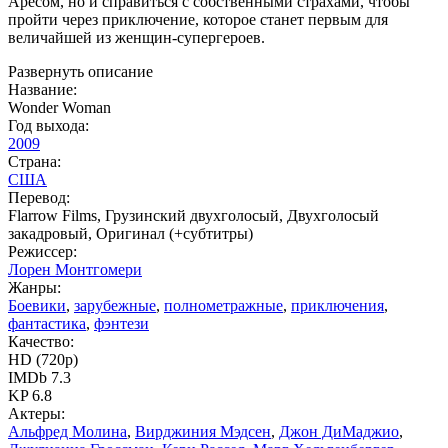
Аресом, но и справиться с собственными страхами, чтобы
пройти через приключение, которое станет первым для
величайшей из женщин-супергероев.
Развернуть описание
Название:
Wonder Woman
Год выхода:
2009
Страна:
США
Перевод:
Flarrow Films, Грузинский двухголосый, Двухголосый
закадровый, Оригинал (+субтитры)
Режиссер:
Лорен Монтгомери
Жанры:
Боевики
,
зарубежные
,
полнометражные
,
приключения
,
фантастика
,
фэнтези
Качество:
HD (720p)
IMDb 7.3
KP 6.8
Актеры:
Альфред Молина
,
Вирджиния Мэдсен
,
Джон ДиМаджио
,