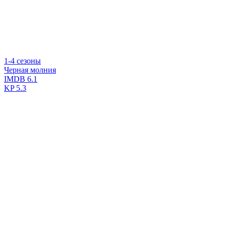
1-4 сезоны
Черная молния
IMDB
6.1
KP
5.3