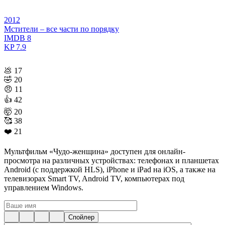
2012
Мстители – все части по порядку
IMDB
8
KP
7.9
💩
17
🤣
20
😠
11
👍
42
🤯
20
🥰
38
❤️
21
Мультфильм «Чудо-женщина» доступен для онлайн-
просмотра на различных устройствах: телефонах и планшетах
Android (с поддержкой HLS), iPhone и iPad на iOS, а также на
телевизорах Smart TV, Android TV, компьютерах под
управлением Windows.
Спойлер