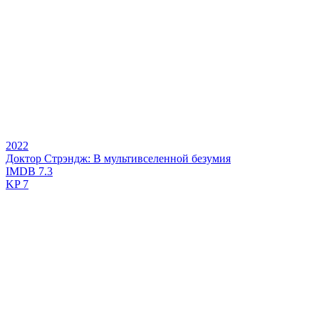
2022
Доктор Стрэндж: В мультивселенной безумия
IMDB
7.3
KP
7