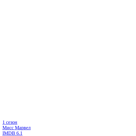
1 сезон
Мисс Марвел
IMDB
6.1