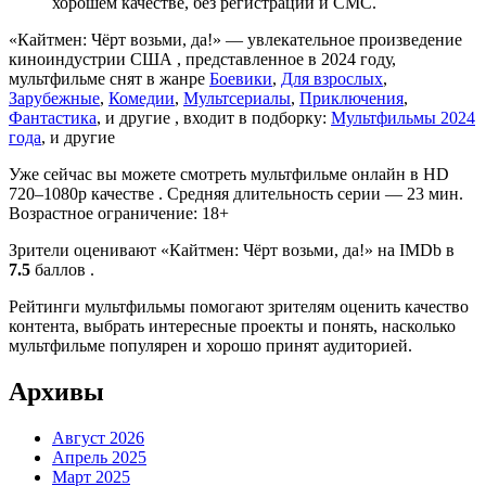
хорошем качестве, без регистрации и СМС.
«Кайтмен: Чёрт возьми, да!» — увлекательное произведение
киноиндустрии США , представленное в 2024 году,
мультфильме снят в жанре
Боевики
,
Для взрослых
,
Зарубежные
,
Комедии
,
Мультсериалы
,
Приключения
,
Фантастика
, и другие , входит в подборку:
Мультфильмы 2024
года
, и другие
Уже сейчас вы можете смотреть мультфильме онлайн в HD
720–1080p качестве . Средняя длительность серии — 23 мин.
Возрастное ограничение: 18+
Зрители оценивают «Кайтмен: Чёрт возьми, да!» на IMDb в
7.5
баллов .
Рейтинги мультфильмы помогают зрителям оценить качество
контента, выбрать интересные проекты и понять, насколько
мультфильме популярен и хорошо принят аудиторией.
Архивы
Август 2026
Апрель 2025
Март 2025