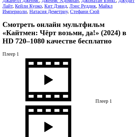
Джанелл Джеймс
,
Джеймс Адомиан
,
Джонатан Бэнкс
,
Джудит
Лайт
,
Кейли Куоко
,
Кит Дэвид
,
Лэнс Реддик
,
Майкл
Империоли
,
Натасия Деметриу
,
Стефани Сюй
Смотреть онлайн мультфильм
«Кайтмен: Чёрт возьми, да!» (2024) в
HD 720–1080 качестве бесплатно
Плеер 1
Плеер 1