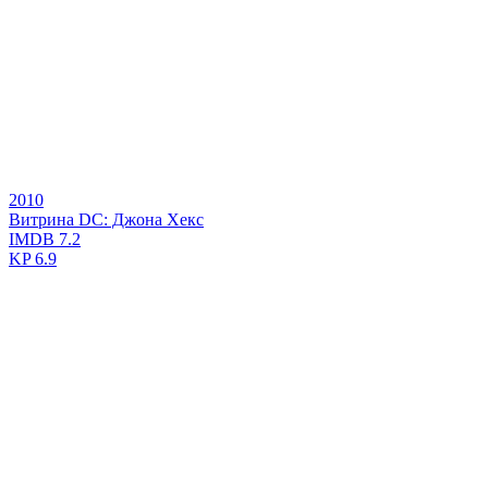
2010
Витрина DC: Джона Хекс
IMDB
7.2
KP
6.9