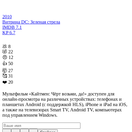
2010
Витрина DC: Зеленая стрела
IMDB
7.1
KP
6.7
💩
8
🤣
22
😠
12
👍
50
🤯
27
🥰
31
❤️
20
Мультфильм «Кайтмен: Чёрт возьми, да!» доступен для
онлайн-просмотра на различных устройствах: телефонах и
планшетах Android (с поддержкой HLS), iPhone и iPad на iOS,
а также на телевизорах Smart TV, Android TV, компьютерах
под управлением Windows.