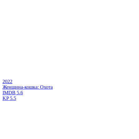
2022
Женщина-кошка: Охота
IMDB
5.6
KP
5.5