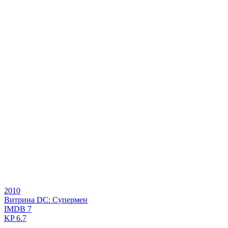
2010
Витрина DC: Супермен
IMDB
7
KP
6.7