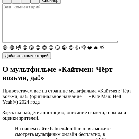
Спойлер
😀
😂
🤣
😍
😘
😊
😎
😜
😏
😭
😡
👍
👎
❤️
🔥
💯
О мультфильме «Кайтмен: Чёрт
возьми, да!»
Приветствуем вас на странице мультфильма «Кайтмен: Чёрт
возьми, да!» (оригинальное название — «Kite Man: Hell
Yeah!») 2024 года
Здесь вы найдёте аннотацию, описание сюжета, отзывы и
оценки зрителей.
На нашем сайте batmen-lordfilm.ru вы можете
смотреть мультфильм онлайн бесплатно, в