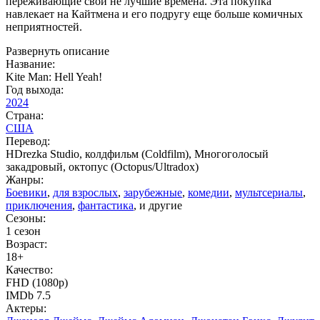
переживающие свои не лучшие времена. Эта покупка
навлекает на Кайтмена и его подругу еще больше комичных
неприятностей.
Развернуть описание
Название:
Kite Man: Hell Yeah!
Год выхода:
2024
Страна:
США
Перевод:
HDrezka Studio, колдфильм (Coldfilm), Многоголосый
закадровый, октопус (Octopus/Ultradox)
Жанры:
Боевики
,
для взрослых
,
зарубежные
,
комедии
,
мультсериалы
,
приключения
,
фантастика
, и другие
Сезоны:
1 сезон
Возраст:
18+
Качество:
FHD (1080p)
IMDb 7.5
Актеры: