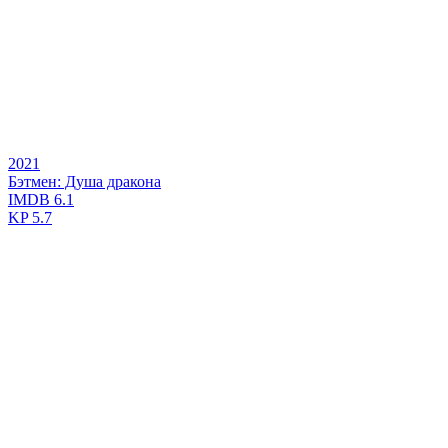
2021
Бэтмен: Душа дракона
IMDB
6.1
KP
5.7