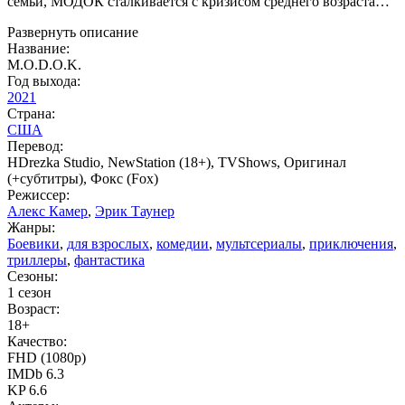
семьи, МОДОК сталкивается с кризисом среднего возраста…
Развернуть описание
Название:
M.O.D.O.K.
Год выхода:
2021
Страна:
США
Перевод:
HDrezka Studio, NewStation (18+), TVShows, Оригинал
(+субтитры), Фокс (Fox)
Режиссер:
Алекс Камер
,
Эрик Таунер
Жанры:
Боевики
,
для взрослых
,
комедии
,
мультсериалы
,
приключения
,
триллеры
,
фантастика
Сезоны:
1 сезон
Возраст:
18+
Качество:
FHD (1080p)
IMDb 6.3
KP 6.6