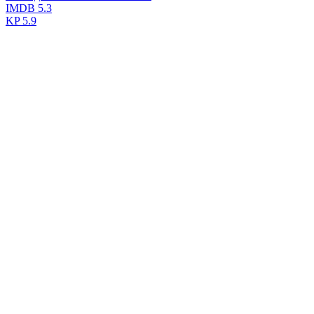
IMDB
5.3
KP
5.9