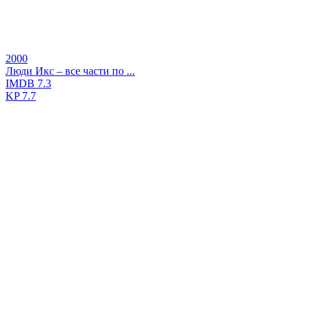
2000
Люди Икс – все части по ...
IMDB
7.3
KP
7.7