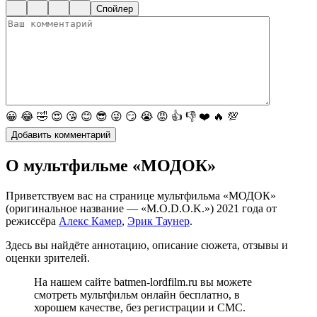
Спойлер
😀
😂
🤣
😍
😘
😊
😎
😜
😏
😭
😡
👍
👎
❤️
🔥
💯
О мультфильме «МОДОК»
Приветствуем вас на странице мультфильма «МОДОК»
(оригинальное название — «M.O.D.O.K.») 2021 года от
режиссёра
Алекс Камер
,
Эрик Таунер
.
Здесь вы найдёте аннотацию, описание сюжета, отзывы и
оценки зрителей.
На нашем сайте batmen-lordfilm.ru вы можете
смотреть мультфильм онлайн бесплатно, в
хорошем качестве, без регистрации и СМС.