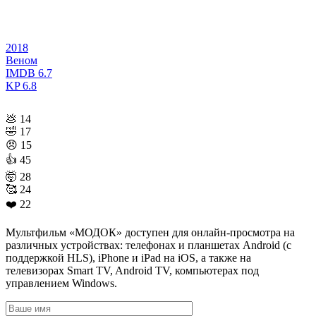
2018
Веном
IMDB
6.7
KP
6.8
💩
14
🤣
17
😠
15
👍
45
🤯
28
🥰
24
❤️
22
Мультфильм «МОДОК» доступен для онлайн-просмотра на
различных устройствах: телефонах и планшетах Android (с
поддержкой HLS), iPhone и iPad на iOS, а также на
телевизорах Smart TV, Android TV, компьютерах под
управлением Windows.