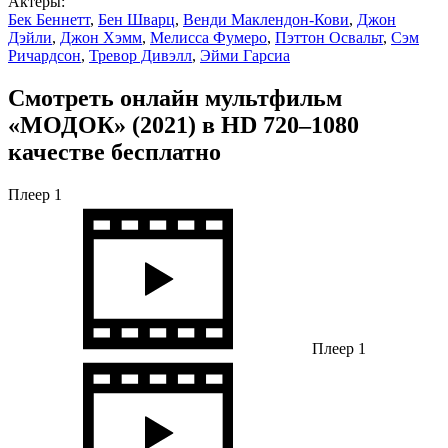
Актеры:
Бек Беннетт
,
Бен Шварц
,
Венди Маклендон-Кови
,
Джон
Дэйли
,
Джон Хэмм
,
Мелисса Фумеро
,
Пэттон Освальт
,
Сэм
Ричардсон
,
Тревор Дивэлл
,
Эйми Гарсиа
Смотреть онлайн мультфильм
«МОДОК» (2021) в HD 720–1080
качестве бесплатно
Плеер 1
Плеер 1