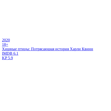
2020
18+
Хищные птицы: Потрясающая история Харли Квинн
IMDB
6.1
KP
5.9