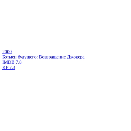
2000
Бэтмен будущего: Возвращение Джокера
IMDB
7.8
KP
7.3